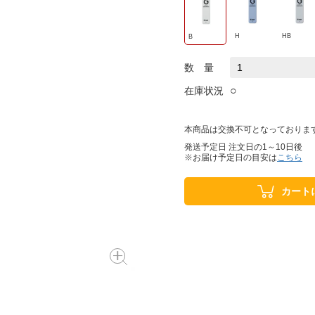
H
HB
B
数 量
○
在庫状況
本商品は交換不可となっておりま
発送予定日 注文日の1～10日後
※お届け予定日の目安は
こちら
カート