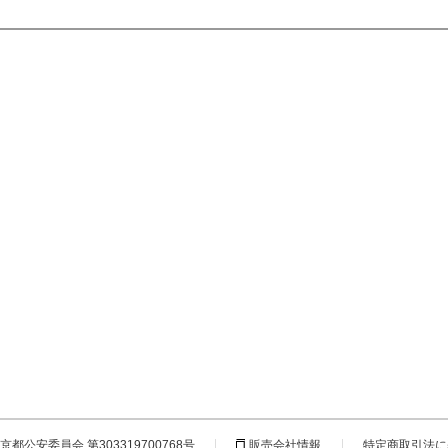
都公安委員会 第303319700768号
販売会社情報
特定商取引法に