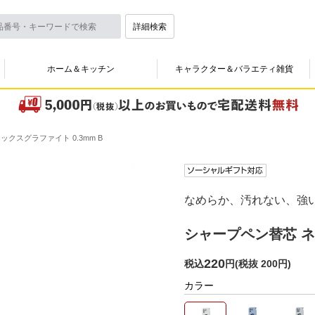
詳細検索
ホーム＆キッチン
キャラクター＆バラエティ雑貨
クスグラファイト 0.3mm B
なめらか、汚れない、強
シャープペン替芯 ネ
220
税込
円
(
税抜 200円
)
カラー