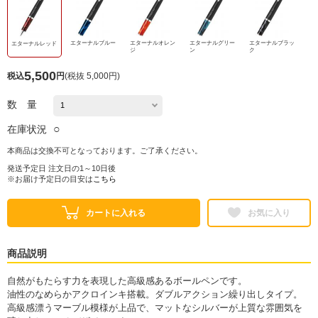
エターナルブルー
エターナルオレン
エターナルグリー
エターナルブラッ
エターナルレッド
ジ
ン
ク
5,500
税込
円
(
税抜 5,000円
)
数 量
○
在庫状況
本商品は交換不可となっております。ご了承ください。
発送予定日 注文日の1～10日後
※お届け予定日の目安は
こちら
カートに入れる
お気に入り
商品説明
自然がもたらす力を表現した高級感あるボールペンです。
油性のなめらかアクロインキ搭載。ダブルアクション繰り出しタイプ。
高級感漂うマーブル模様が上品で、マットなシルバーが上質な雰囲気を