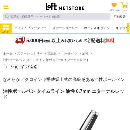
お気に入り
カート
詳細検索
コスメ＆ビューティー
ステーショナリー
ホーム＆キッチン
キャラク
カテゴリ
ホーム
ステーショナリー
筆記具
ボールペン
油性
油性ボールペン タイムライン 油性 0.7mm エターナルレッド
なめらかアクロインキ搭載繰出式の高級感ある油性ボールペン
油性ボールペン タイムライン 油性 0.7mm エターナルレッ
ド