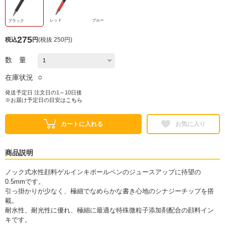
レッド
ブルー
ブラック
275
税込
円
(
税抜 250円
)
数 量
○
在庫状況
発送予定日 注文日の1～10日後
※お届け予定日の目安は
こちら
カートに入れる
お気に入り
商品説明
ノック式水性顔料ゲルインキボールペンのジュースアップに待望の
0.5mmです。
引っ掛かりが少なく、極細でなめらかな書き心地のシナジーチップを搭
載。
耐水性、耐光性に優れ、極細に最適な特殊微粒子添加剤配合の顔料イン
キです。