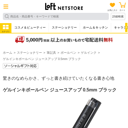
お気に入り
カート
詳細検索
コスメ＆ビューティー
ステーショナリー
ホーム＆キッチン
キャラク
カテゴリ
ホーム
ステーショナリー
筆記具
ボールペン
ゲルインク
ゲルインキボールペン ジュースアップ 0.5mm ブラック
驚きのなめらかさ、ずっと書き続けていたくなる書き心地
ゲルインキボールペン ジュースアップ 0.5mm ブラック