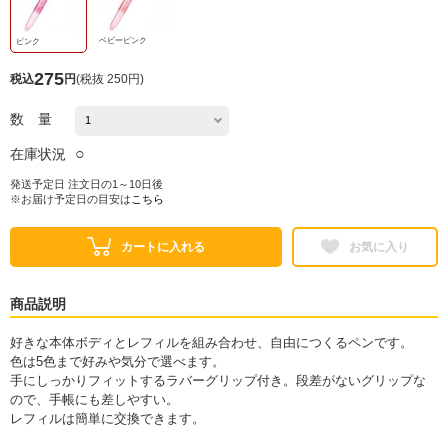
ベビーピンク
ピンク
275
税込
円
(
税抜 250円
)
数 量
○
在庫状況
発送予定日 注文日の1～10日後
※お届け予定日の目安は
こちら
カートに入れる
お気に入り
商品説明
好きな本体ボディとレフィルを組み合わせ、自由につくるペンです。
色は5色まで好みや気分で選べます。
手にしっかりフィットするラバーグリップ付き。段差がないグリップな
ので、手帳にも差しやすい。
レフィルは簡単に交換できます。