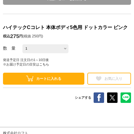
ハイテックCコレト 本体ボディ5色用 ドットカラー ピンク
275
税込
円
(
税抜 250円
)
数 量
発送予定日 注文日の1～10日後
※お届け予定日の目安は
こちら
カートに入れる
お気に入り
シェアする
株式会社ロフト