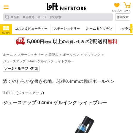
お気に入り
カート
詳細検索
コスメ＆ビューティー
ステーショナリー
ホーム＆キッチン
キャラク
カテゴリ
ホーム
ステーショナリー
筆記具
ボールペン
ゲルインク
ジュースアップ 0.4mm ゲルインク ライトブルー
濃くやわらかな書き心地。芯径0.4mmの極細ボールペン
Juice up(ジュースアップ)
ジュースアップ 0.4mm ゲルインク ライトブルー