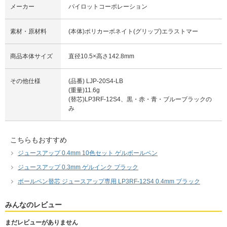
メーカー
パイロットコーポレーション
素材・原材料
(本体)ポリカーボネイト(グリップ)エラストマー
商品本体サイズ
直径10.5×高さ142.8mm
その他仕様
(品番) LJP-20S4-LB
(重量)11.6g
(替芯)LP3RF-12S4、黒・赤・青・ブルーブラックの
み
こちらもおすすめ
ジュースアップ 0.4mm 10色セット ゲルボールペン
ジュースアップ 0.3mm ゲルインク ブラック
ボールペン替芯 ジュースアップ専用 LP3RF-12S4 0.4mm ブラック
みんなのレビュー
まだレビューがありません