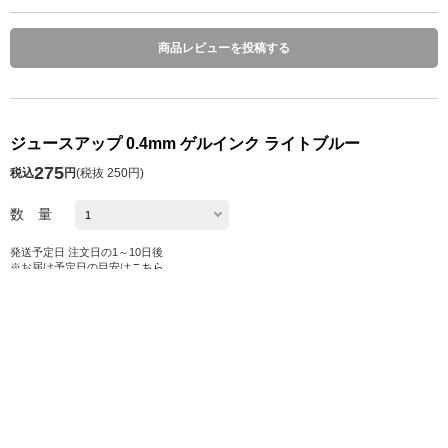
商品レビューを投稿する
ジュースアップ 0.4mm ゲルインク ライトブルー
275
税込
円
(
税抜 250円
)
数 量
発送予定日 注文日の1～10日後
※お届け予定日の目安は
こちら
カートに入れる
お気に入り
シェアする