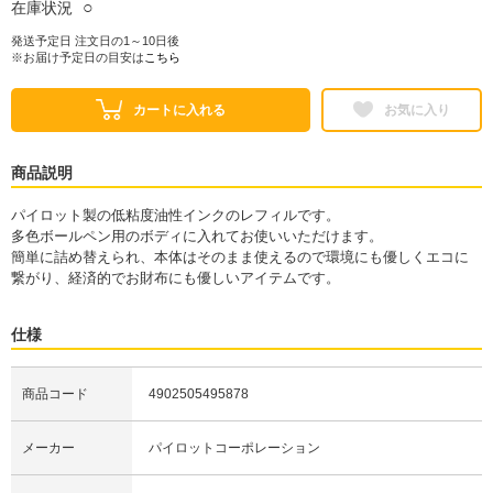
○
在庫状況
発送予定日 注文日の1～10日後
※お届け予定日の目安は
こちら
カートに入れる
お気に入り
商品説明
パイロット製の低粘度油性インクのレフィルです。
多色ボールペン用のボディに入れてお使いいただけます。
簡単に詰め替えられ、本体はそのまま使えるので環境にも優しくエコに
繋がり、経済的でお財布にも優しいアイテムです。
仕様
商品コード
4902505495878
メーカー
パイロットコーポレーション