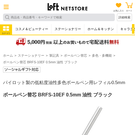
お気に入り
カート
詳細検索
コスメ＆ビューティー
ステーショナリー
ホーム＆キッチン
キャラク
カテゴリ
ホーム
ステーショナリー
筆記具
ボールペン替芯
多色・多機能
ボールペン替芯 BRFS-10EF 0.5mm 油性 ブラック
パイロット製の低粘度油性多色ボールペン用レフィル0.5mm
ボールペン替芯 BRFS-10EF 0.5mm 油性 ブラック