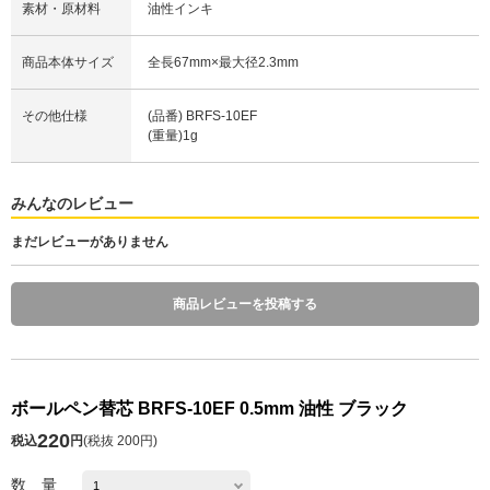
素材・原材料
油性インキ
商品本体サイズ
全長67mm×最大径2.3mm
その他仕様
(品番) BRFS-10EF
(重量)1g
みんなのレビュー
まだレビューがありません
商品レビューを投稿する
ボールペン替芯 BRFS-10EF 0.5mm 油性 ブラック
220
税込
円
(
税抜 200円
)
数 量