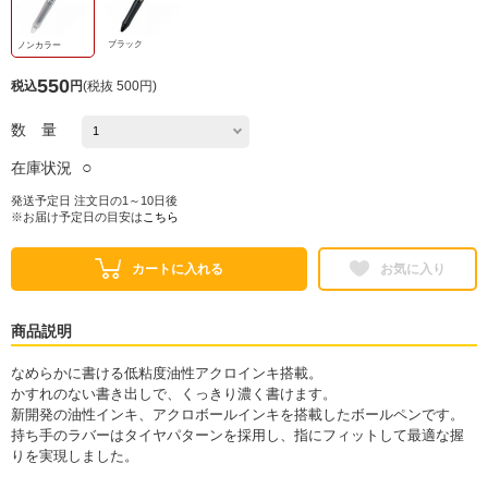
ブラック
ノンカラー
550
税込
円
(
税抜 500円
)
数 量
○
在庫状況
発送予定日 注文日の1～10日後
※お届け予定日の目安は
こちら
カートに入れる
お気に入り
商品説明
なめらかに書ける低粘度油性アクロインキ搭載。
かすれのない書き出しで、くっきり濃く書けます。
新開発の油性インキ、アクロボールインキを搭載したボールペンです。
持ち手のラバーはタイヤパターンを採用し、指にフィットして最適な握
りを実現しました。