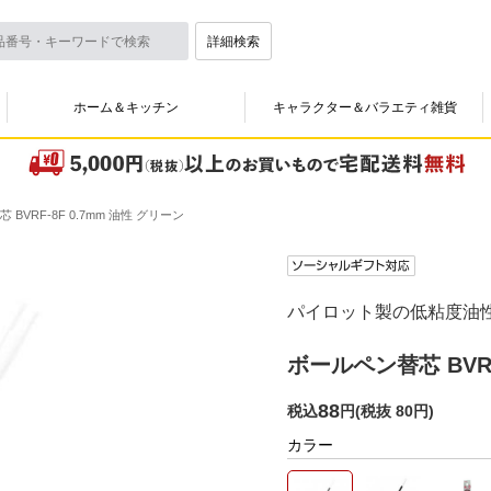
詳細検索
ホーム＆キッチン
キャラクター＆バラエティ雑貨
BVRF-8F 0.7mm 油性 グリーン
パイロット製の低粘度油性
ボールペン替芯 BVRF
88
税込
円
(
税抜 80円
)
カラー