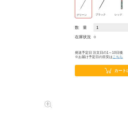
ブラック
レッド
グリーン
数 量
○
在庫状況
発送予定日 注文日の1～10日後
※お届け予定日の目安は
こちら
カート