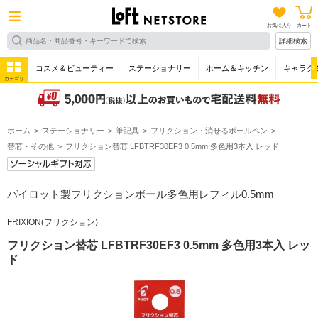
お気に入り
カート
詳細検索
コスメ＆ビューティー
ステーショナリー
ホーム＆キッチン
キャラク
カテゴリ
ホーム
ステーショナリー
筆記具
フリクション・消せるボールペン
替芯・その他
フリクション替芯 LFBTRF30EF3 0.5mm 多色用3本入 レッド
パイロット製フリクションボール多色用レフィル0.5mm
FRIXION(フリクション)
フリクション替芯 LFBTRF30EF3 0.5mm 多色用3本入 レッ
ド