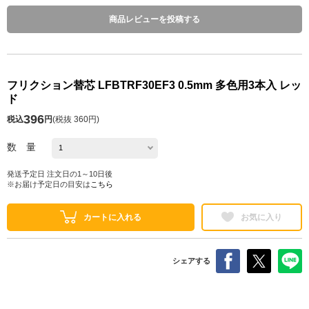
商品レビューを投稿する
フリクション替芯 LFBTRF30EF3 0.5mm 多色用3本入 レッ
ド
396
税込
円
(
税抜 360円
)
数 量
発送予定日 注文日の1～10日後
※お届け予定日の目安は
こちら
カートに入れる
お気に入り
シェアする