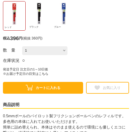
ブラック
ブルー
レッド
396
税込
円
(
税抜 360円
)
数 量
○
在庫状況
発送予定日 注文日の1～10日後
※お届け予定日の目安は
こちら
カートに入れる
お気に入り
商品説明
0.5mmボールのパイロット製フリクションボールペンのレフィルです。
多色用の本体に入れてお使いいただけます。
簡単に詰め替えられ、本体はそのまま使えるので環境にも優しくエコに