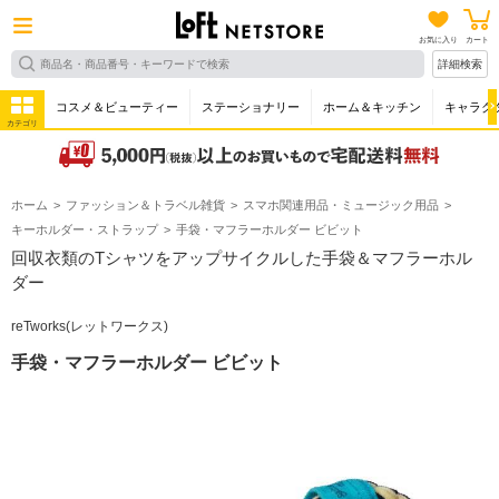
お気に入り
カート
詳細検索
コスメ＆ビューティー
ステーショナリー
ホーム＆キッチン
キャラク
カテゴリ
ホーム
ファッション＆トラベル雑貨
スマホ関連用品・ミュージック用品
キーホルダー・ストラップ
手袋・マフラーホルダー ビビット
回収衣類のTシャツをアップサイクルした手袋＆マフラーホル
ダー
reTworks(レットワークス)
手袋・マフラーホルダー ビビット