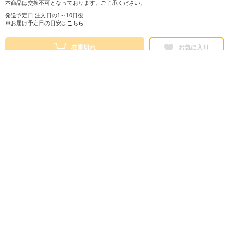
本商品は交換不可となっております。ご了承ください。
発送予定日 注文日の1～10日後
※お届け予定日の目安は
こちら
在庫切れ
お気に入り
シェアする
株式会社ロフト
東京都公安委員会 第303319700768号
販売会社情報
特定商取引法に基づく表示
ヘルプ・お問い合わせ
ご利用ガイド