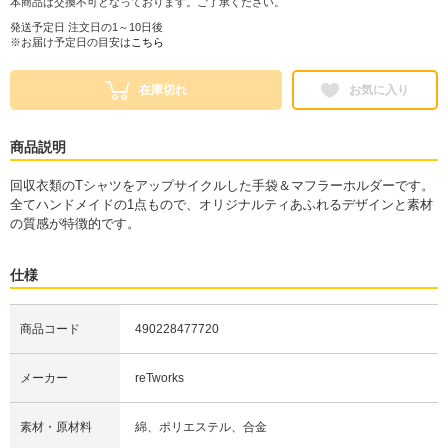
本商品は交換不可となっております。ご了承ください。
発送予定日 注文日の1～10日後
※お届け予定日の目安は
こちら
在庫切れ
お気に入り
商品説明
回収衣類のTシャツをアップサイクルした手袋＆マフラーホルダーです。
全てハンドメイドの1点もので、オリジナルティあふれるデザインと素材
の質感が特徴的です。
仕様
商品コード
490228477720
メーカー
reTworks
素材・原材料
綿、ポリエステル、合金