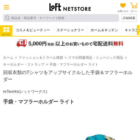
お気に入り
カート
詳細検索
コスメ＆ビューティー
ステーショナリー
ホーム＆キッチン
キャラク
カテゴリ
ホーム
ファッション＆トラベル雑貨
スマホ関連用品・ミュージック用品
キーホルダー・ストラップ
手袋・マフラーホルダー ライト
回収衣類のTシャツをアップサイクルした手袋＆マフラーホル
ダー
reTworks(レットワークス)
手袋・マフラーホルダー ライト