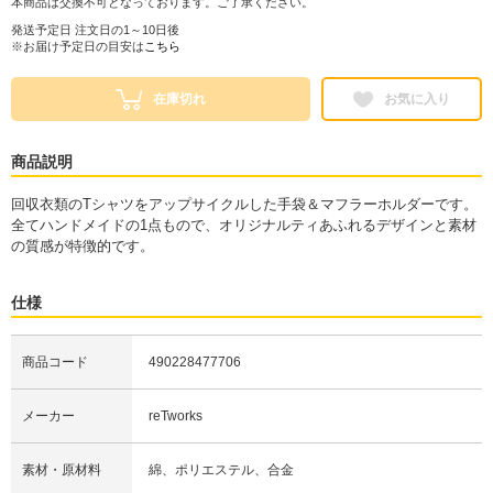
本商品は交換不可となっております。ご了承ください。
発送予定日 注文日の1～10日後
※お届け予定日の目安は
こちら
在庫切れ
お気に入り
商品説明
回収衣類のTシャツをアップサイクルした手袋＆マフラーホルダーです。
全てハンドメイドの1点もので、オリジナルティあふれるデザインと素材
の質感が特徴的です。
仕様
商品コード
490228477706
メーカー
reTworks
素材・原材料
綿、ポリエステル、合金