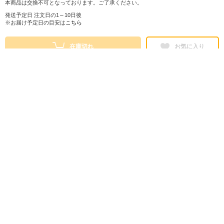
本商品は交換不可となっております。ご了承ください。
発送予定日 注文日の1～10日後
※お届け予定日の目安は
こちら
在庫切れ
お気に入り
シェアする
株式会社ロフト
東京都公安委員会 第303319700768号
販売会社情報
特定商取引法に基づく表示
ヘルプ・お問い合わせ
ご利用ガイド