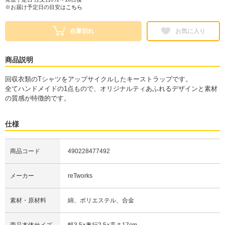
※お届け予定日の目安は
こちら
在庫切れ
お気に入り
商品説明
回収衣類のTシャツをアップサイクルしたキーストラップです。
全てハンドメイドの1点もので、オリジナルティあふれるデザインと素材
の質感が特徴的です。
仕様
商品コード
490228477492
メーカー
reTworks
素材・原材料
綿、ポリエステル、合金
商品本体サイズ
幅3.5×奥行2.5×高さ17cm