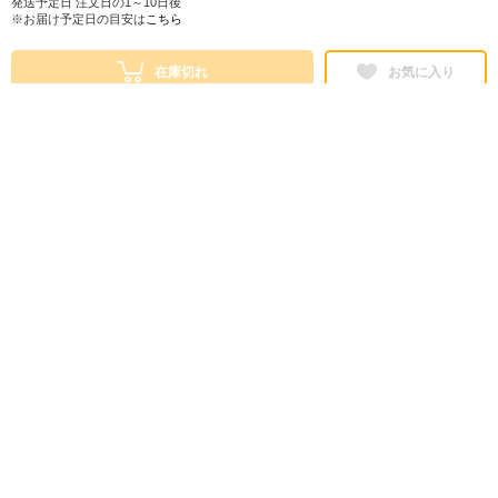
発送予定日 注文日の1～10日後
※お届け予定日の目安は
こちら
在庫切れ
お気に入り
シェアする
株式会社ロフト
東京都公安委員会 第303319700768号
販売会社情報
特定商取引法に基づく表示
ヘルプ・お問い合わせ
ご利用ガイド
情報セキュリティについて