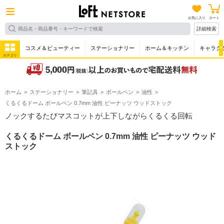
お気に入り
カート
詳細検索
コスメ＆ビューティー
ステーショナリー
ホーム＆キッチン
キャラク
カテゴリ
ホーム
ステーショナリー
筆記具
ボールペン
油性
くるくるドーム ボールペン 0.7mm 油性 ピーナッツ ウッドストック
ノックするたびマスコットが上下しながらくるくる回転
くるくるドーム ボールペン 0.7mm 油性 ピーナッツ ウッド
ストック