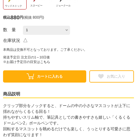
スヌーピー
ジョークール
ウッドストック
880
税込
円
(
税抜 800円
)
数 量
△
在庫状況
本商品は交換不可となっております。ご了承ください。
発送予定日 注文日の1～10日後
※お届け予定日の目安は
こちら
カートに入れる
お気に入り
商品説明
クリップ部分をノックすると、ドームの中の小さなマスコットが上下に
揺れながらくるくる回る！
持ちやすいスリム軸で、筆記具としての書きやすさも嬉しい「くるくる
ドームペン2」ボールペンです。
回転するマスコットを眺めるだけでも楽しく、うっとりする可愛さに思
わず笑顔になります！