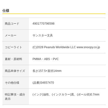
仕様
商品コード
4901770796598
メーカー
サンスター文具
コピーライト
(C)2028 Peanuts Worldwide LLC www.snoopy.co.jp
素材・原材料
PMMA・ABS・PVC
商品本体サイズ
長さ157.5×直径14mm
その他仕様
(品番)S4657470
特記事項・成分
(インク)油性、(インクカラー)黒、(ボール径)0.7mm
表示