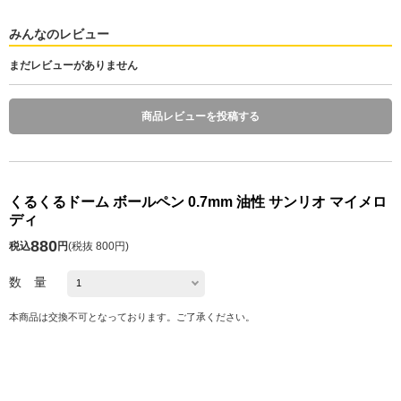
みんなのレビュー
まだレビューがありません
商品レビューを投稿する
くるくるドーム ボールペン 0.7mm 油性 サンリオ マイメロ
ディ
880
税込
円
(
税抜 800円
)
数 量
本商品は交換不可となっております。ご了承ください。
発送予定日 注文日の1～10日後
※お届け予定日の目安は
こちら
カートに入れる
お気に入り