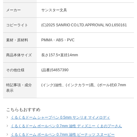
メーカー
サンスター文具
コピーライト
(C)2025 SANRIO CO.LTD.APPROVAL NO.L650161
素材・原材料
PMMA・ABS・PVC
商品本体サイズ
長さ157.5×直径14mm
その他仕様
(品番)S4657390
特記事項・成分
(インク)油性、(インクカラー)黒、(ボール径)0.7mm
表示
こちらもおすすめ
くるくるドーム シャープペン 0.5mm サンリオ マイメロディ
くるくるドーム ボールペン 0.7mm 油性 ディズニー くまのプーさん
くるくるドーム ボールペン 0.7mm 油性 ピーナッツ スヌーピー