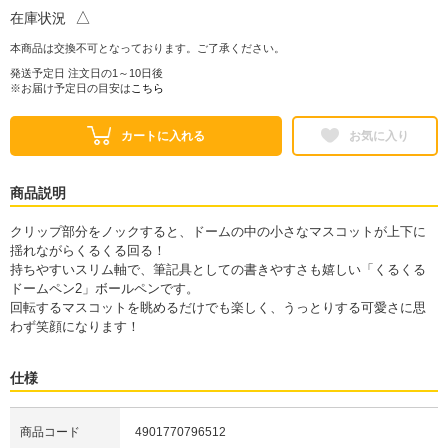
△
在庫状況
本商品は交換不可となっております。ご了承ください。
発送予定日 注文日の1～10日後
※お届け予定日の目安は
こちら
カートに入れる
お気に入り
商品説明
クリップ部分をノックすると、ドームの中の小さなマスコットが上下に
揺れながらくるくる回る！
持ちやすいスリム軸で、筆記具としての書きやすさも嬉しい「くるくる
ドームペン2」ボールペンです。
回転するマスコットを眺めるだけでも楽しく、うっとりする可愛さに思
わず笑顔になります！
仕様
商品コード
4901770796512