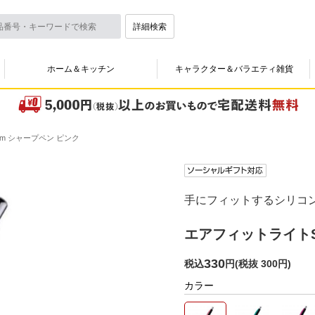
詳細検索
ホーム＆キッチン
キャラクター＆バラエティ雑貨
mm シャープペン ピンク
手にフィットするシリコ
エアフィットライトS 
330
税込
円
(
税抜 300円
)
カラー