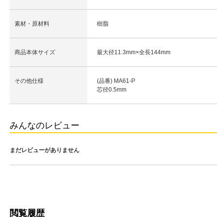
素材・原材料
樹脂
商品本体サイズ
最大径11.3mm×全長144mm
その他仕様
(品番) MA61-P
芯径0.5mm
みんなのレビュー
まだレビューがありません
閲覧履歴