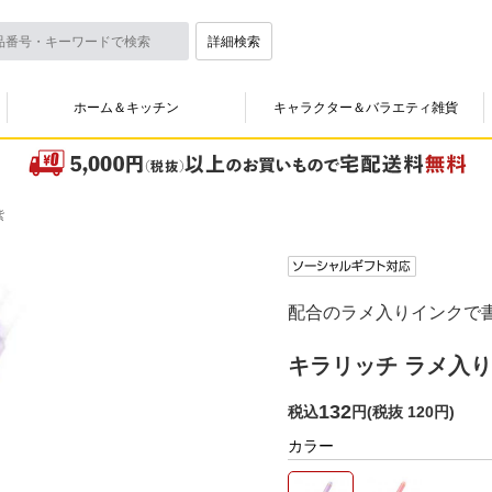
詳細検索
ホーム＆キッチン
キャラクター＆バラエティ雑貨
紫
配合のラメ入りインクで
キラリッチ ラメ入り
132
税込
円
(
税抜 120円
)
カラー