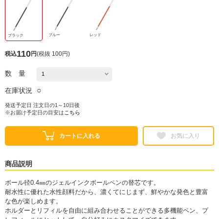
ブルー
レッド
ブラック
110
税込
円
(
税抜 100円
)
数 量
○
在庫状況
発送予定日 注文日の1～10日後
※お届け予定日の目安は
こちら
カートに入れる
お気に入り
商品説明
ボール径0.4㎜のジェルインクボールペンの替芯です。
耐水性に優れた水性顔料だから、濃くてにじまず、鮮やかな発色と豊富
な色が楽しめます。
ホルダーとリフィルを自由に組み合わせることができる多機能ペン、プ