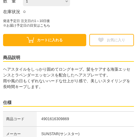
数 量
○
在庫状況
発送予定日 注文日の1～10日後
※お届け予定日の目安は
こちら
カートに入れる
お気に入り
商品説明
ヘアスタイルをしっかり固めてロングキープ。髪をケアする海藻エッセ
ンスとラベンダーエッセンスを配合したヘアスプレーです。
雨や風の日もくずれないハードな仕上がり感で、美しいスタイリングを
長時間キープします。
仕様
商品コード
4901616309869
メーカー
SUNSTAR(サンスター)