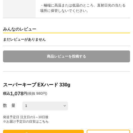
・極端に高温または低温のところ、直射日光の当たる
場所に保管しないでください。
みんなのレビュー
まだレビューがありません
商品レビューを投稿する
スーパーキープ EXハード 330g
1,078
税込
円
(
税抜 980円
)
数 量
発送予定日 注文日の1～10日後
※お届け予定日の目安は
こちら