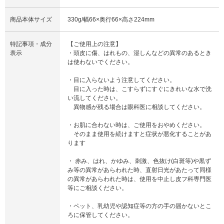
商品本体サイズ
330g/幅66×奥行66×高さ224mm
特記事項・成分
【ご使用上の注意】
表示
・頭皮に傷、はれもの、湿しんなどの異常のあるとき
は使わないでください。
・目に入らないよう注意してください。
目に入った時は、こすらずにすぐにきれいな水で洗
い流してください。
異物感が残る場合は眼科医に相談してください。
・お肌に合わない時は、ご使用をおやめください。
そのまま使用を続けますと症状が悪化することがあ
ります
・ 赤み、はれ、かゆみ、刺激、色抜け(白斑等)や黒ず
み等の異常があらわれた時、直射日光があたって同様
の異常があらわれた時は、使用を中止し皮フ科専門医
等にご相談ください。
・ペット、乳幼児や認知症等の方の手の届かないとこ
ろに保管してください。