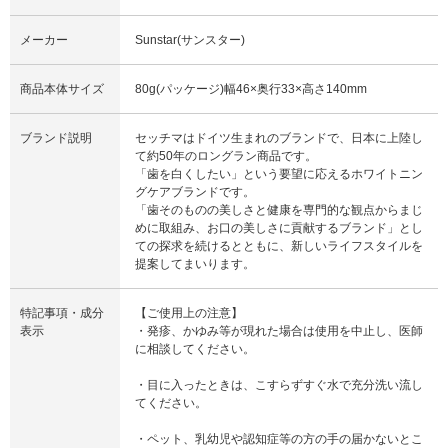
メーカー
Sunstar(サンスター)
商品本体サイズ
80g(パッケージ)幅46×奥行33×高さ140mm
ブランド説明
セッチマはドイツ生まれのブランドで、日本に上陸し
て約50年のロングラン商品です。
「歯を白くしたい」という要望に応えるホワイトニン
グケアブランドです。
「歯そのものの美しさと健康を専門的な観点からまじ
めに取組み、お口の美しさに貢献するブランド」とし
ての探求を続けるとともに、新しいライフスタイルを
提案してまいります。
特記事項・成分
【ご使用上の注意】
表示
・発疹、かゆみ等が現れた場合は使用を中止し、医師
に相談してください。
・目に入ったときは、こすらずすぐ水で充分洗い流し
てください。
・ペット、乳幼児や認知症等の方の手の届かないとこ