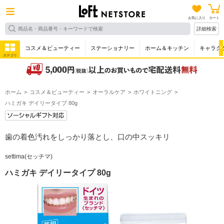
お気に入り
カート
詳細検索
コスメ＆ビューティー
ステーショナリー
ホーム＆キッチン
キャラク
カテゴリ
ホーム
コスメ＆ビューティー
オーラルケア
ホワイトニング
ハミガキ デイリータイプ 80g
歯の着色汚れをしっかり落とし、口の中スッキリ
settima(セッチマ)
ハミガキ デイリータイプ 80g