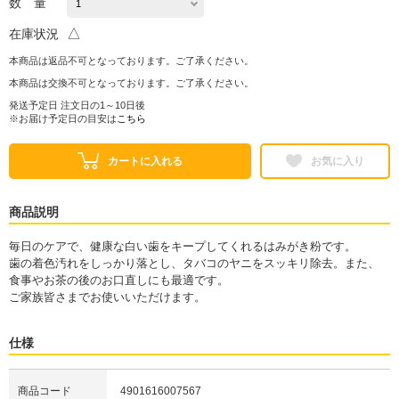
数 量
△
在庫状況
本商品は返品不可となっております。ご了承ください。
本商品は交換不可となっております。ご了承ください。
発送予定日 注文日の1～10日後
※お届け予定日の目安は
こちら
カートに入れる
お気に入り
商品説明
毎日のケアで、健康な白い歯をキープしてくれるはみがき粉です。
歯の着色汚れをしっかり落とし、タバコのヤニをスッキリ除去。また、
食事やお茶の後のお口直しにも最適です。
ご家族皆さまでお使いいただけます。
仕様
商品コード
4901616007567