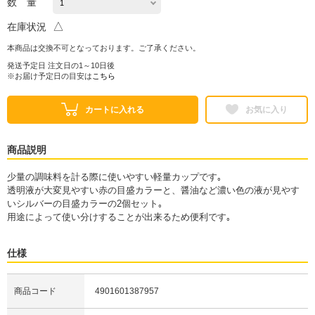
数 量
△
在庫状況
本商品は交換不可となっております。ご了承ください。
発送予定日 注文日の1～10日後
※お届け予定日の目安は
こちら
カートに入れる
お気に入り
商品説明
少量の調味料を計る際に使いやすい軽量カップです｡
透明液が大変見やすい赤の目盛カラーと、醤油など濃い色の液が見やす
いシルバーの目盛カラーの2個セット｡
用途によって使い分けすることが出来るため便利です｡
仕様
商品コード
4901601387957