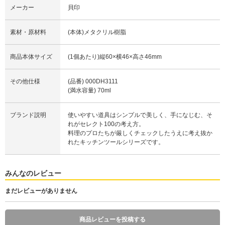
メーカー
貝印
素材・原材料
(本体)メタクリル樹脂
商品本体サイズ
(1個あたり)縦60×横46×高さ46mm
その他仕様
(品番) 000DH3111
(満水容量) 70ml
ブランド説明
使いやすい道具はシンプルで美しく、手になじむ、そ
れがセレクト100の考え方。
料理のプロたちが厳しくチェックしたうえに考え抜か
れたキッチンツールシリーズです。
みんなのレビュー
まだレビューがありません
商品レビューを投稿する