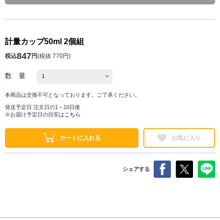
計量カップ50ml 2個組
847
税込
円
(
税抜 770円
)
数 量
本商品は交換不可となっております。ご了承ください。
発送予定日 注文日の1～10日後
※お届け予定日の目安は
こちら
カートに入れる
お気に入り
シェアする