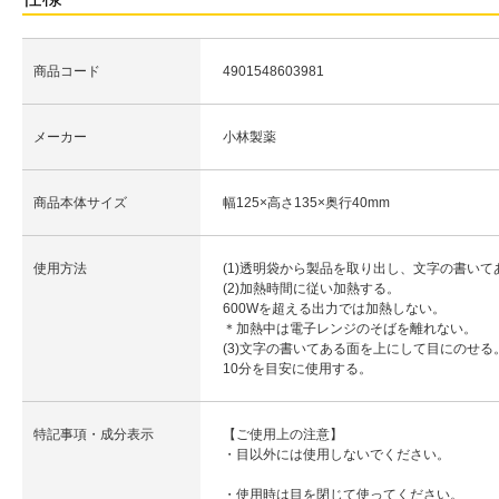
商品コード
4901548603981
メーカー
小林製薬
商品本体サイズ
幅125×高さ135×奥行40mm
使用方法
(1)透明袋から製品を取り出し、文字の書い
(2)加熱時間に従い加熱する。
600Wを超える出力では加熱しない。
＊加熱中は電子レンジのそばを離れない。
(3)文字の書いてある面を上にして目にのせる
10分を目安に使用する。
特記事項・成分表示
【ご使用上の注意】
・目以外には使用しないでください。
・使用時は目を閉じて使ってください。