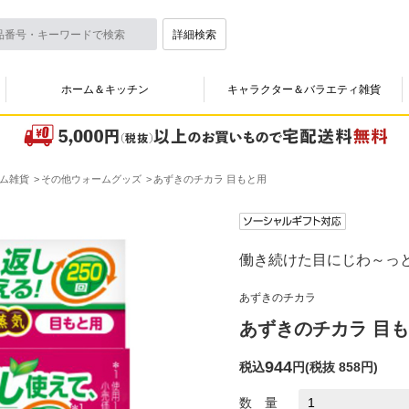
詳細検索
ホーム＆キッチン
キャラクター＆バラエティ雑貨
ム雑貨
その他ウォームグッズ
あずきのチカラ 目もと用
働き続けた目にじわ～っと
あずきのチカラ
あずきのチカラ 目
944
税込
円
(
税抜 858円
)
数 量