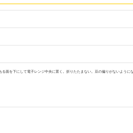
てある面を下にして電子レンジ中央に置く。折りたたまない。豆の偏りがないように
。