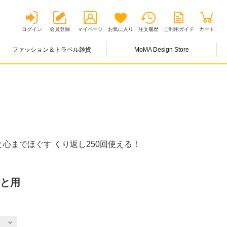
ログイン
会員登録
マイページ
お気に入り
注文履歴
ご利用ガイド
カート
ファッション＆トラベル雑貨
MoMA Design Store
心までほぐす くり返し250回使える！
もと用