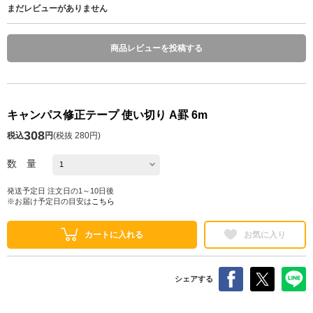
まだレビューがありません
商品レビューを投稿する
キャンパス修正テープ 使い切り A罫 6m
308
税込
円
(
税抜 280円
)
数 量
発送予定日 注文日の1～10日後
※お届け予定日の目安は
こちら
カートに入れる
お気に入り
シェアする