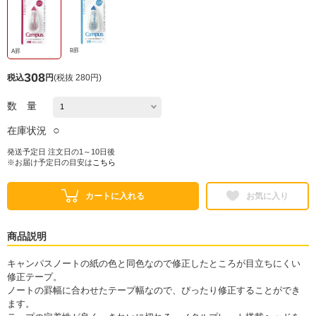
B罫
A罫
308
税込
円
(
税抜 280円
)
数 量
○
在庫状況
発送予定日 注文日の1～10日後
※お届け予定日の目安は
こちら
カートに入れる
お気に入り
商品説明
キャンパスノートの紙の色と同色なので修正したところが目立ちにくい
修正テープ。
ノートの罫幅に合わせたテープ幅なので、ぴったり修正することができ
ます。