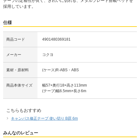
テープの定着性が良く、きれいに切れる、メタルプレート搭載ヘッドを
採用しています。
仕様
商品コード
4901480369181
メーカー
コクヨ
素材・原材料
(ケース)R-ABS・ABS
商品本体サイズ
幅57×奥行18×高さ113mm
(テープ)幅6.5mm×長さ6m
こちらもおすすめ
キャンパス修正テープ 使い切り B罫 6m
みんなのレビュー