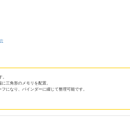
6穴
す。
端に三角形のメモリを配置。
ーフになり、バインダーに綴じて整理可能です。