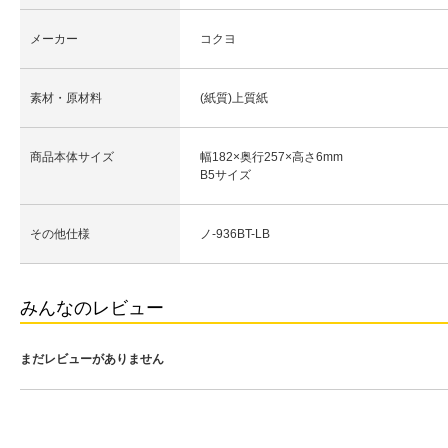
メーカー
コクヨ
素材・原材料
(紙質)上質紙
商品本体サイズ
幅182×奥行257×高さ6mm
B5サイズ
その他仕様
ノ-936BT-LB
みんなのレビュー
まだレビューがありません