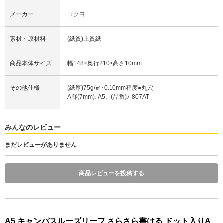
メーカー
コクヨ
素材・原材料
(紙質)上質紙
商品本体サイズ
幅148×奥行210×高さ10mm
その他仕様
(紙厚)75g/㎡･0.10mm程度●丸穴
A罫(7mm)､A5、(品番)ﾉ-807AT
みんなのレビュー
まだレビューがありません
商品レビューを投稿する
A5 キャンパスルーズリーフ さらさら書ける ドット入りA