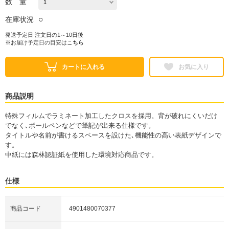
数 量
○
在庫状況
発送予定日 注文日の1～10日後
※お届け予定日の目安は
こちら
カートに入れる
お気に入り
商品説明
特殊フィルムでラミネート加工したクロスを採用。背が破れにくいだけ
でなく､ボールペンなどで筆記が出来る仕様です。
タイトルや名前が書けるスペースを設けた､機能性の高い表紙デザインで
す。
中紙には森林認証紙を使用した環境対応商品です。
仕様
商品コード
4901480070377