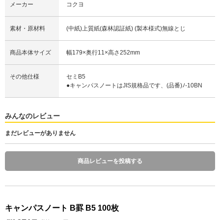
メーカー
コクヨ
素材・原材料
(中紙)上質紙(森林認証紙) (製本様式)無線とじ
商品本体サイズ
幅179×奥行11×高さ252mm
その他仕様
セミB5
●キャンパスノートはJIS規格品です、(品番)ﾉ-10BN
みんなのレビュー
まだレビューがありません
商品レビューを投稿する
キャンパスノート B罫 B5 100枚