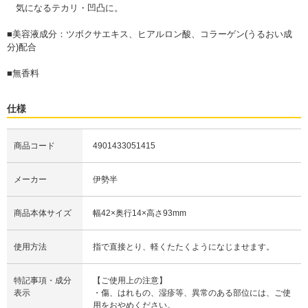
気になるテカリ・凹凸に。
■美容液成分：ツボクサエキス、ヒアルロン酸、コラーゲン(うるおい成
分)配合
■無香料
仕様
商品コード
4901433051415
メーカー
伊勢半
商品本体サイズ
幅42×奥行14×高さ93mm
使用方法
指で直接とり、軽くたたくようになじませます。
特記事項・成分
【ご使用上の注意】
表示
・傷、はれもの、湿疹等、異常のある部位には、ご使
用をおやめください。