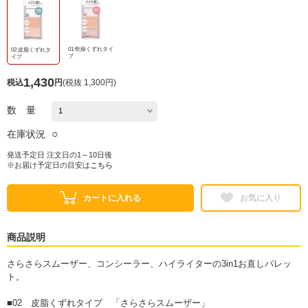
01:乾燥くずれタイ
02:皮脂くずれタ
プ
イプ
1,430
税込
円
(
税抜 1,300円
)
数 量
○
在庫状況
発送予定日 注文日の1～10日後
※お届け予定日の目安は
こちら
カートに入れる
お気に入り
商品説明
さらさらスムーザー、コンシーラー、ハイライターの3in1お直しパレッ
ト。
■02 皮脂くずれタイプ 「さらさらスムーザー」