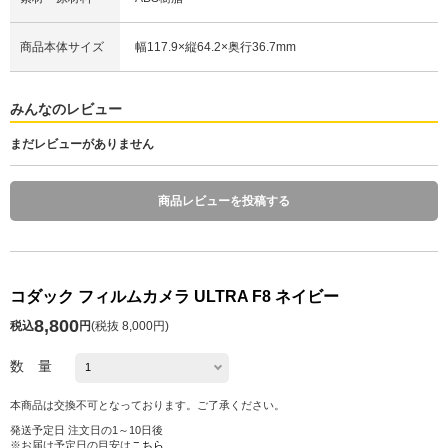
商品本体サイズ
幅117.9×縦64.2×奥行36.7mm
みんなのレビュー
まだレビューがありません
商品レビューを投稿する
コダック フィルムカメラ ULTRA F8 ネイビー
8,800
税込
円
(
税抜 8,000円
)
数 量
本商品は交換不可となっております。ご了承ください。
発送予定日 注文日の1～10日後
※お届け予定日の目安は
こちら