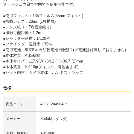
フラッシュ内蔵で室内でも使用可能です。
●使用フィルム：135フィルム(35mmフィルム)
●搭載レンズ：28mm(1枚構成)
●レンズ絞り：F8(固定絞り)
●撮影可能距離：1.2m～
●シャッター速度：1/120秒
●ファインダー視野率：70％
●使用電池：単3アルカリ乾電池1個使用 (※電池は付属しておりません)
●本体材質：ABS樹脂
●本体サイズ：117.9(W)×64.2 (H)×36.7 (D)mm
●本体質量：約110g(フィルム、電池含まず)
●セット内容：カメラ本体、ハンドストラップ
仕様
商品コード
4897120490486
メーカー
Kodak(コダック)
素材・原材料
ABS樹脂