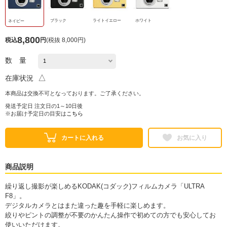
ブラック
ライトイエロー
ホワイト
ネイビー
8,800
税込
円
(
税抜 8,000円
)
数 量
△
在庫状況
本商品は交換不可となっております。ご了承ください。
発送予定日 注文日の1～10日後
※お届け予定日の目安は
こちら
カートに入れる
お気に入り
商品説明
繰り返し撮影が楽しめるKODAK(コダック)フィルムカメラ「ULTRA
F8」。
デジタルカメラとはまた違った趣を手軽に楽しめます。
絞りやピントの調整が不要のかんたん操作で初めての方でも安心してお
使いいただけます。