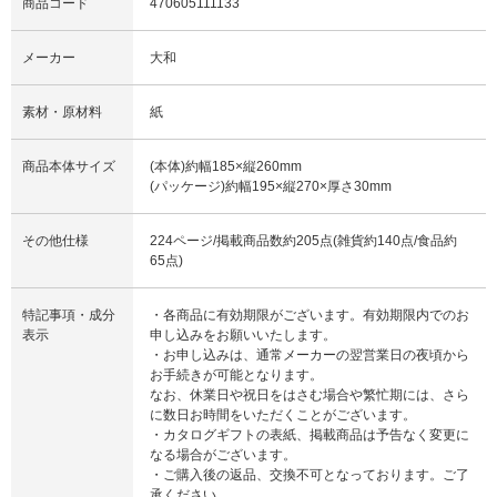
商品コード
470605111133
メーカー
大和
素材・原材料
紙
商品本体サイズ
(本体)約幅185×縦260mm
(パッケージ)約幅195×縦270×厚さ30mm
その他仕様
224ページ/掲載商品数約205点(雑貨約140点/食品約
65点)
特記事項・成分
・各商品に有効期限がございます。有効期限内でのお
表示
申し込みをお願いいたします。
・お申し込みは、通常メーカーの翌営業日の夜頃から
お手続きが可能となります。
なお、休業日や祝日をはさむ場合や繁忙期には、さら
に数日お時間をいただくことがございます。
・カタログギフトの表紙、掲載商品は予告なく変更に
なる場合がございます。
・ご購入後の返品、交換不可となっております。ご了
承ください。