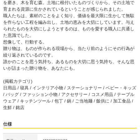
を磨き、木を育む森。土地に根付いたものづくりから、その土地で
育まれる資源に生かされているということが感じられました。
職人たちは、素材のことをよく知り、価値を最大限に生かして無駄
を作らない工程を編み出し、土地の恵みを大切にしています。与え
られたものを大切にしようとするのは、ものを愛する職人に共通し
た意識でした。
想像して、行動する。
贈り物は、ものが作られる現場から、当たり前のようにその行為が
繰り返されているのです。
誰かのことを思う気持ち、あるものを大切に思う気持ち、そんな思
いが詰まった贈り物を、あなたにも。
(掲載カテゴリ)
日用品 / 寝具 / インテリア小物 / ステーショナリー / ベビー・キッズ
/ バッグ / ファッション小物 / アクセサリー / コスメ用品 / テーブル
ウェア / キッチンツール / 包丁 / 鍋 / ご当地麺 / 飯供に / 加工食品 /
生鮮 / 銘店
仕様