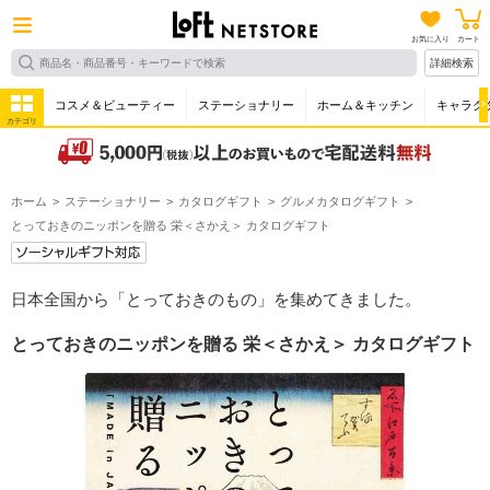
お気に入り
カート
詳細検索
コスメ＆ビューティー
ステーショナリー
ホーム＆キッチン
キャラク
カテゴリ
ホーム
ステーショナリー
カタログギフト
グルメカタログギフト
とっておきのニッポンを贈る 栄＜さかえ＞ カタログギフト
日本全国から「とっておきのもの」を集めてきました。
とっておきのニッポンを贈る 栄＜さかえ＞ カタログギフト