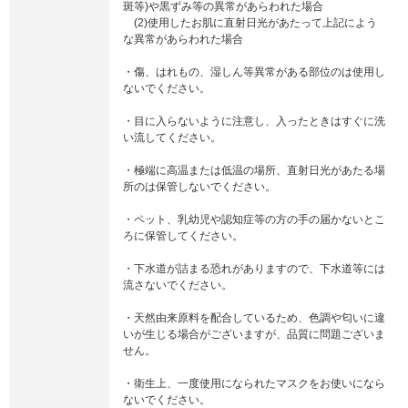
斑等)や黒ずみ等の異常があらわれた場合
(2)使用したお肌に直射日光があたって上記によう
な異常があらわれた場合
・傷、はれもの、湿しん等異常がある部位のは使用し
ないでください。
・目に入らないように注意し、入ったときはすぐに洗
い流してください。
・極端に高温または低温の場所、直射日光があたる場
所のは保管しないでください。
・ペット、乳幼児や認知症等の方の手の届かないとこ
ろに保管してください。
・下水道が詰まる恐れがありますので、下水道等には
流さないでください。
・天然由来原料を配合しているため、色調や匂いに違
いが生じる場合がございますが、品質に問題ございま
せん。
・衛生上、一度使用になられたマスクをお使いになら
ないでください。