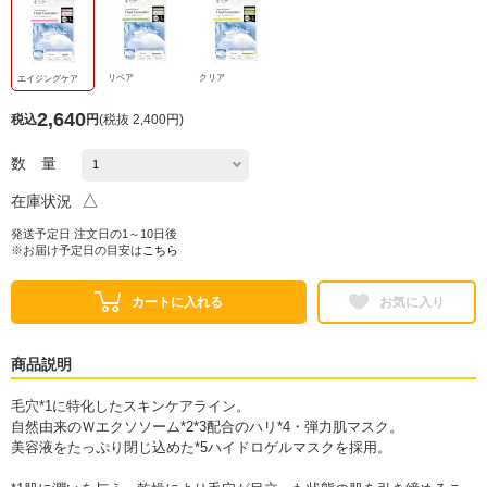
リペア
クリア
エイジングケア
2,640
税込
円
(
税抜 2,400円
)
数 量
△
在庫状況
発送予定日 注文日の1～10日後
※お届け予定日の目安は
こちら
カートに入れる
お気に入り
商品説明
毛穴*1に特化したスキンケアライン。
自然由来のＷエクソソーム*2*3配合のハリ*4・弾力肌マスク。
美容液をたっぷり閉じ込めた*5ハイドロゲルマスクを採用。