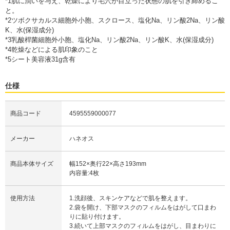
*1肌に潤いを与え、乾燥により毛穴が目立った状態の肌を引き締めるこ
と。
*2ツボクサカルス細胞外小胞、スクロース、塩化Na、リン酸2Na、リン酸
K、水(保湿成分)
*3乳酸桿菌細胞外小胞、塩化Na、リン酸2Na、リン酸K、水(保湿成分)
*4乾燥などによる肌印象のこと
*5シート美容液31g含有
仕様
商品コード
4595559000077
メーカー
ハネオス
商品本体サイズ
幅152×奥行22×高さ193mm
内容量:4枚
使用方法
1.洗顔後、スキンケアなどで肌を整えます。
2.袋を開け、下部マスクのフィルムをはがして口まわ
りに貼り付けます。
3.続いて上部マスクのフィルムをはがし、目まわりに