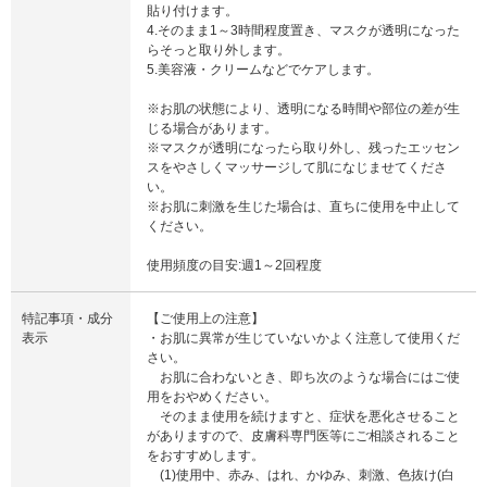
貼り付けます。
4.そのまま1～3時間程度置き、マスクが透明になった
らそっと取り外します。
5.美容液・クリームなどでケアします。
※お肌の状態により、透明になる時間や部位の差が生
じる場合があります。
※マスクが透明になったら取り外し、残ったエッセン
スをやさしくマッサージして肌になじませてくださ
い。
※お肌に刺激を生じた場合は、直ちに使用を中止して
ください。
使用頻度の目安:週1～2回程度
特記事項・成分
【ご使用上の注意】
表示
・お肌に異常が生じていないかよく注意して使用くだ
さい。
お肌に合わないとき、即ち次のような場合にはご使
用をおやめください。
そのまま使用を続けますと、症状を悪化させること
がありますので、皮膚科専門医等にご相談されること
をおすすめします。
(1)使用中、赤み、はれ、かゆみ、刺激、色抜け(白