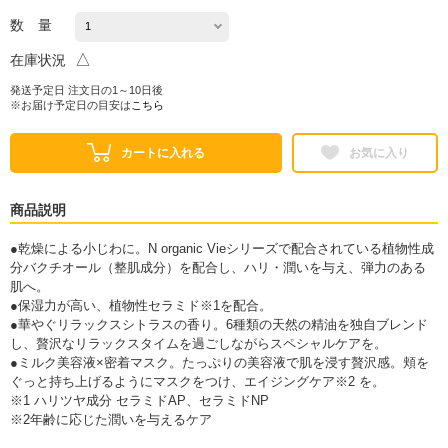
数 量
△
在庫状況
発送予定日 注文日の1～10日後
※お届け予定日の目安は
こちら
カートに入れる
お気に入り
商品説明
●乾燥による小じわに。N organic Vieシリーズで配合されている植物性成
分バクチオール（整肌成分）を配合し、ハリ・潤いを与え、弾力のある
肌へ。
●保湿力が高い、植物性セラミド※1を配合。
●華やぐリラックスシトラスの香り。6種類の天然の精油を独自ブレンド
し、贅沢なリラックスタイムを過ごしながらスペシャルケアを。
●ミルク美容液×密着マスク。たっぷりの美容液で肌を浸す贅沢感。頬を
ぐっと持ち上げるようにマスクをつけ、エイジングケア※2 を。
※1 ハリツヤ成分 セラミドAP、セラミドNP
※2年齢に応じた潤いを与えるケア