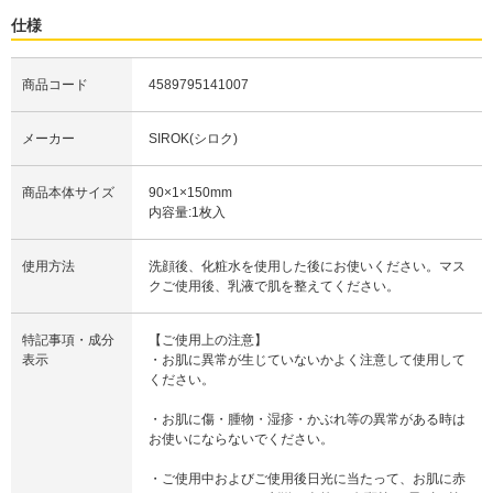
仕様
商品コード
4589795141007
メーカー
SIROK(シロク)
商品本体サイズ
90×1×150mm
内容量:1枚入
使用方法
洗顔後、化粧水を使用した後にお使いください。マス
クご使用後、乳液で肌を整えてください。
特記事項・成分
【ご使用上の注意】
表示
・お肌に異常が生じていないかよく注意して使用して
ください。
・お肌に傷・腫物・湿疹・かぶれ等の異常がある時は
お使いにならないでください。
・ご使用中およびご使用後日光に当たって、お肌に赤