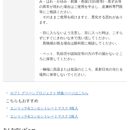
み・はれ・かゆみ・刺激・色抜け(白斑等)・黒ずみ等
の異常が現れた場合はご使用を中止し、皮膚科専門医
等にご相談ください。
そのままご使用を続けますと、悪化する恐れがあり
ます。
・目に入らないよう注意し、目に入った時は、こすら
ずにすぐにきれいな水で洗い流してください。
異物感が残る場合は眼科医に相談してください。
・ペット、乳幼児や認知症等の方の手の届かないとこ
ろに保管してください。
・極端に高温または低温のところ、直射日光の当たる
場所に保管しないでください。
ロフト グリーンプロジェクト 特集ページはこちら
こちらもおすすめ
エンリッチ&コンセントレートマスク 4枚入
エンリッチ&コンセントレートマスク 1枚入
みんなのレビュー