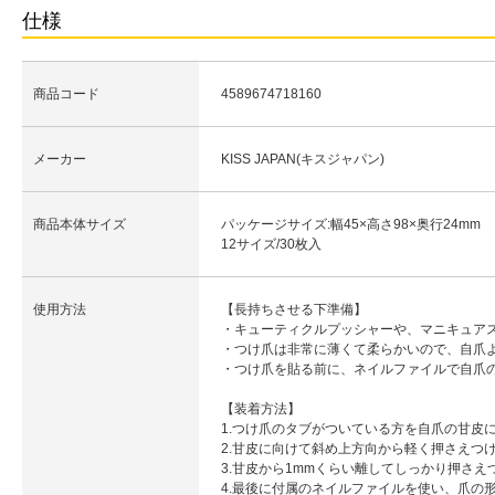
仕様
商品コード
4589674718160
メーカー
KISS JAPAN(キスジャパン)
商品本体サイズ
パッケージサイズ:幅45×高さ98×奥行24mm
12サイズ/30枚入
使用方法
【長持ちさせる下準備】
・キューティクルプッシャーや、マニキュア
・つけ爪は非常に薄くて柔らかいので、自爪
・つけ爪を貼る前に、ネイルファイルで自爪
【装着方法】
1.つけ爪のタブがついている方を自爪の甘皮
2.甘皮に向けて斜め上方向から軽く押さえつ
3.甘皮から1mmくらい離してしっかり押さえ
4.最後に付属のネイルファイルを使い、爪の