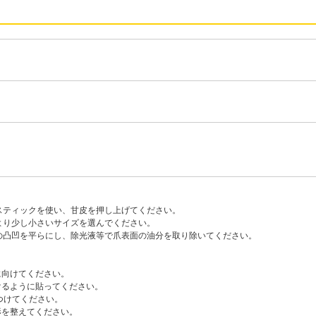
スティックを使い、甘皮を押し上げてください。
より少し小さいサイズを選んでください。
の凸凹を平らにし、除光液等で爪表面の油分を取り除いてください。
に向けてください。
けるように貼ってください。
つけてください。
形を整えてください。