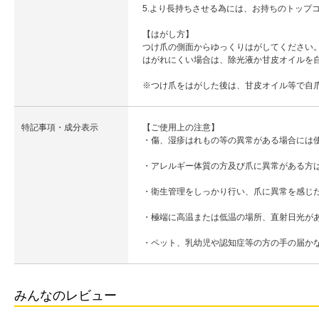
5.より長持ちさせる為には、お持ちのトップ
【はがし方】
つけ爪の側面からゆっくりはがしてください
はがれにくい場合は、除光液か甘皮オイルを
※つけ爪をはがした後は、甘皮オイル等で自
特記事項・成分表示
【ご使用上の注意】
・傷、湿疹はれもの等の異常がある場合には
・アレルギー体質の方及び爪に異常がある方
・衛生管理をしっかり行い、爪に異常を感じ
・極端に高温または低温の場所、直射日光が
・ペット、乳幼児や認知症等の方の手の届か
みんなのレビュー