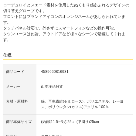
コーデュロイとスエード素材を使用したぬくもり感あふれるデザインの
切り替えグローブです。
フロントにはブランドアイコンのオレンジネームがあしらわれていま
す。
タッチパネル対応で、外さずにスマートフォンなどの操作可能。
タウンユースは勿論、アウトドアなど様々なシーンで活躍してくれま
す。
仕様
商品コード
4589660816931
メーカー
山本洋品雑貨
素材・原材料
綿、再生繊維(セルロース)、ポリエステル、レーヨ
ン、ポリウレタン(カフス)アクリル 100％
商品本体サイズ
(約)幅11.5×長さ25cm(甲周り)25cm