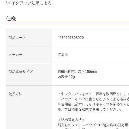
*メイクアップ効果による
仕様
商品コード
4589651808020
メーカー
江原道
商品本体サイズ
幅90×奥行1×高さ150mm
内容量:12g
使用方法
・中フタにパフを当て、容器を数回逆さにし
・パウダーをパフに含ませるようによくもみ
※使用後は必ずしっかりキャップを閉めてく
※パフは清潔な状態で使用してください。
＜詰め替え方法＞
別売りのフェイスパウダー(12g)の詰め替え