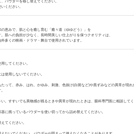
し、パウダーを移し替えてください。
使いください。
和の恵みで、肌と心を癒し育む「癒々道（ゆゆどう）」を
す。肌への負担が少なく、長時間美しい仕上がりを保つクオリティは、
内外多くの映画・ドラマ・舞台で使用されています。
使用してください。
には使用しないでください。
あたって、赤み、はれ、かゆみ、刺激、色抜け(白斑など)や黒ずみなどの異常が現
す。
さい。すすいでも異物感が残るときや異常が現れたときは、眼科専門医に相談してく
容器に残っているパウダーを使い切ってから詰め替えてください。
替えてください。
替えないでください。パウダーが固まって使えなくなることがあります。