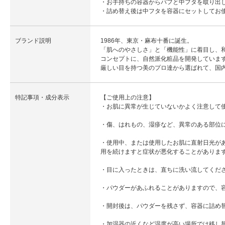
・お手持ちの容器からパフと中フタを取り出
・詰め替え後は中フタを容器にセットしてお
ブランド説明
1986年、東京・麻布十番に誕生。
「肌へのやさしさ」と「機能性」に着目し、
コンセプトに、自然派化粧品を開発していま
厳しい目を持つ美のプロ達から選ばれて、国
特記事項・成分表示
【ご使用上の注意】
・お肌に異常が生じていないかよく注意して
・傷、はれもの、湿疹など、異常のある部位
・使用中、または使用したお肌に直射日光が
用を続けますと症状が悪化することがありま
・目に入ったときは、直ちに洗い流してくだ
・パウダーがあふれることがありますので、
・開封後は、パウダーを残さず、容器に詰め
・加湿器の近くなど湿度が高い場所では移し