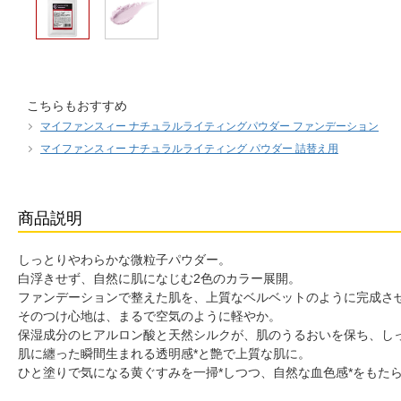
こちらもおすすめ
マイファンスィー ナチュラルライティングパウダー ファンデーション
マイファンスィー ナチュラルライティング パウダー 詰替え用
商品説明
しっとりやわらかな微粒子パウダー。
白浮きせず、自然に肌になじむ2色のカラー展開。
ファンデーションで整えた肌を、上質なベルベットのように完成さ
そのつけ心地は、まるで空気のように軽やか。
保湿成分のヒアルロン酸と天然シルクが、肌のうるおいを保ち、し
肌に纏った瞬間生まれる透明感*と艶で上質な肌に。
ひと塗りで気になる黄ぐすみを一掃*しつつ、自然な血色感*をもた