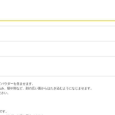
てパウダーを含ませます。
込み、額や頬など、顔の広い面からはたき込むようになじませます。
ださい。
用です。