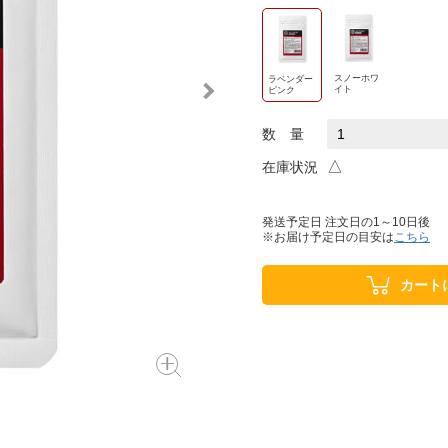
スノーホワ
ラベンダー
イト
ピンク
数 量
△
在庫状況
発送予定日 注文日の1～10日後
※お届け予定日の目安は
こちら
カート