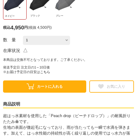
ブラック
グレー
ネイビー
4,950
税込
円
(
税抜 4,500円
)
数 量
△
在庫状況
本商品は交換不可となっております。ご了承ください。
発送予定日 注文日の1～10日後
※お届け予定日の目安は
こちら
カートに入れる
お気に入り
商品説明
超はっ水素材を使用した「Peach drop（ピーチドロップ）」の耐風折り
たたみ傘です。
生地の表面が微起毛になっており、雨が当たっても一瞬で水滴を弾きま
す。加えて、はっ水性能の持続性が高く繰り返しの使用ではっ水力が落