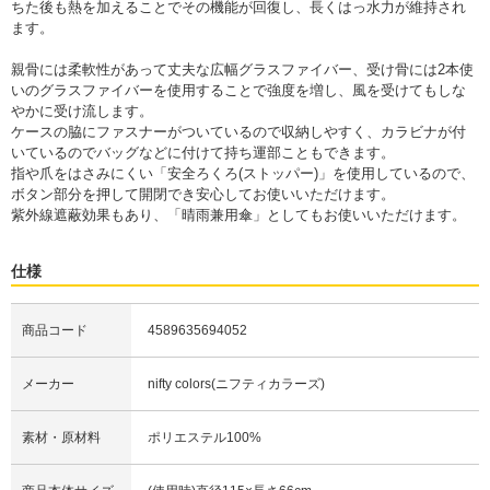
ちた後も熱を加えることでその機能が回復し、長くはっ水力が維持され
ます。
親骨には柔軟性があって丈夫な広幅グラスファイバー、受け骨には2本使
いのグラスファイバーを使用することで強度を増し、風を受けてもしな
やかに受け流します。
ケースの脇にファスナーがついているので収納しやすく、カラビナが付
いているのでバッグなどに付けて持ち運部こともできます。
指や爪をはさみにくい「安全ろくろ(ストッパー)」を使用しているので、
ボタン部分を押して開閉でき安心してお使いいただけます。
紫外線遮蔽効果もあり、「晴雨兼用傘」としてもお使いいただけます。
仕様
商品コード
4589635694052
メーカー
nifty colors(ニフティカラーズ)
素材・原材料
ポリエステル100%