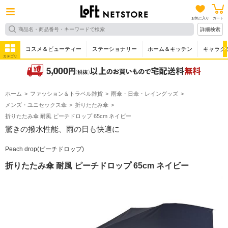
お気に入り
カート
詳細検索
コスメ＆ビューティー
ステーショナリー
ホーム＆キッチン
キャラク
カテゴリ
ホーム
ファッション＆トラベル雑貨
雨傘・日傘・レイングッズ
メンズ・ユニセックス傘
折りたたみ傘
折りたたみ傘 耐風 ピーチドロップ 65cm ネイビー
驚きの撥水性能、雨の日も快適に
Peach drop(ピーチドロップ)
折りたたみ傘 耐風 ピーチドロップ 65cm ネイビー