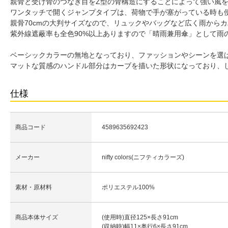
親骨と受け骨のつなぎ目をZ型の骨構造にすることによって強い風
ワンタッチで開くジャンプタイプは、荷物で手が塞がっている時も
親骨70cmの大判サイズなので、リュックやバッグなど広く雨から
紫外線遮蔽率も全色90%以上ありますので「晴雨兼用傘」として雨
ベーシックカラーの無地となっており、ファッションやシーンを選
マットな質感のハンドル部分はカーブを描いた形状になっており、
仕様
商品コード
4589635692423
メーカー
nifty colors(ニフティカラーズ)
素材・原材料
ポリエステル100%
商品本体サイズ
(使用時)直径125×長さ91cm
(収納時)幅11×奥行6×長さ91cm