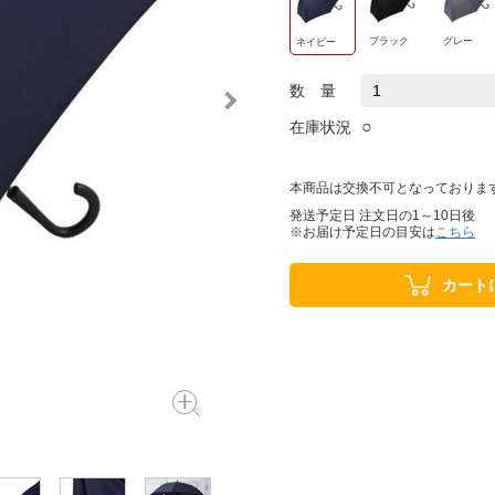
ブラック
グレー
ネイビー
数 量
○
在庫状況
本商品は交換不可となっておりま
発送予定日 注文日の1～10日後
※お届け予定日の目安は
こちら
カート