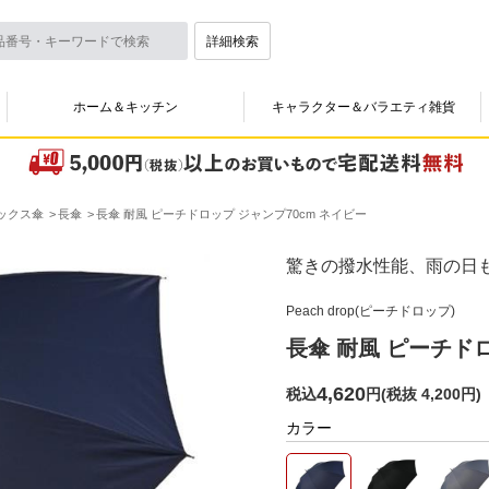
詳細検索
ホーム＆キッチン
キャラクター＆バラエティ雑貨
ックス傘
長傘
長傘 耐風 ピーチドロップ ジャンプ70cm ネイビー
驚きの撥水性能、雨の日
Peach drop(ピーチドロップ)
長傘 耐風 ピーチドロ
4,620
税込
円
(
税抜 4,200円
)
カラー