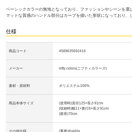
ベーシックカラーの無地となっており、ファッションやシーンを選
マットな質感のハンドル部分はカーブを描いた形状になっており、
仕様
商品コード
4589635692416
メーカー
nifty colors(ニフティカラーズ)
素材・原材料
ポリエステル100%
商品本体サイズ
(使用時)直径125×長さ91cm
(収納時)幅11×奥行6×長さ91cm
(親骨)70cm
その他仕様
(重量)約440g