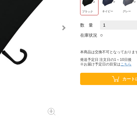
ネイビー
グレー
ブラック
数 量
○
在庫状況
本商品は交換不可となっておりま
発送予定日 注文日の1～10日後
※お届け予定日の目安は
こちら
カート