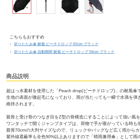
こちらもおすすめ
折りたたみ傘 耐風 ピーチドロップ 65cm ブラック
折りたたみ傘 自動開閉 耐風 ピーチドロップ 58cm ブラック
商品説明
超はっ水素材を使用した「Peach drop(ピーチドロップ)」の耐風傘
生地の表面が微起毛になっており、雨が当たっても一瞬で水滴を弾
維持されます。
親骨と受け骨のつなぎ目をZ型の骨構造にすることによって強い風
ワンタッチで開くジャンプタイプは、荷物で手が塞がっている時も
親骨70cmの大判サイズなので、リュックやバッグなど広く雨から
紫外線遮蔽率も全色90%以上ありますので「晴雨兼用傘」として雨