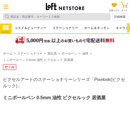
お気に入り
カート
詳細検索
コスメ＆ビューティー
ステーショナリー
ホーム＆キッチン
キャラク
カテゴリ
ホーム
ステーショナリー
筆記具
ボールペン
油性
ミニボールペン 0.5mm 油性 ピクセルック 居酒屋
ピクセルアートのステーショナリーシリーズ「Pixelook(ピクセ
ルック)」
ミニボールペン 0.5mm 油性 ピクセルック 居酒屋