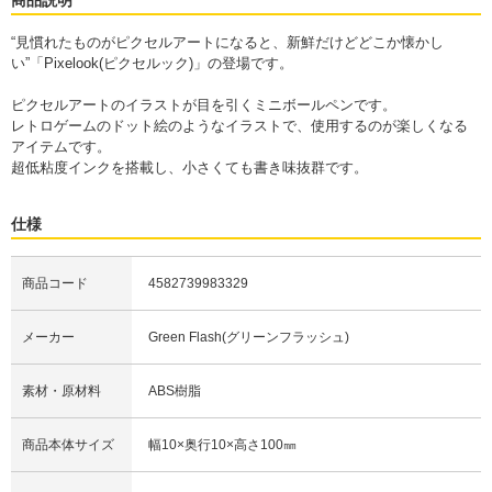
“見慣れたものがピクセルアートになると、新鮮だけどどこか懐かし
い”「Pixelook(ピクセルック)」の登場です。
ピクセルアートのイラストが目を引くミニボールペンです。
レトロゲームのドット絵のようなイラストで、使用するのが楽しくなる
アイテムです。
超低粘度インクを搭載し、小さくても書き味抜群です。
仕様
商品コード
4582739983329
メーカー
Green Flash(グリーンフラッシュ)
素材・原材料
ABS樹脂
商品本体サイズ
幅10×奥行10×高さ100㎜