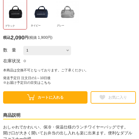
ネイビー
グレー
ブラック
2,090
税込
円
(
税抜 1,900円
)
数 量
○
在庫状況
本商品は交換不可となっております。ご了承ください。
発送予定日 注文日の1～10日後
※お届け予定日の目安は
こちら
カートに入れる
お気に入り
商品説明
おしゃれでかわいい、保冷・保温仕様のランチワイヤーバッグです。
開け口が大きく開いてお弁当の出し入れも楽に出来ます。便利なダブル
ファスナー仕様。