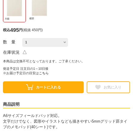
横罫
方眼
495
税込
円
(
税抜 450円
)
数 量
△
在庫状況
本商品は交換不可となっております。ご了承ください。
発送予定日 注文日の1～10日後
※お届け予定日の目安は
こちら
カートに入れる
お気に入り
商品説明
A6サイズフィールドパッド対応。
文字だけでなく、図形やイラストなども描きやすい5mmグリッド罫タイ
プのメモパッド(40シート)です。