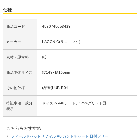
仕様
商品コード
4580749653423
メーカー
LACONIC(ラコニック)
素材・原材料
紙
商品本体サイズ
縦148×幅105mm
その他仕様
(品番)LUB-R04
特記事項・成分
サイズ:A6/40シート、5mmグリッド罫
表示
こちらもおすすめ
フィールドパッドリフィル A6 ガントチャート 日付フリー