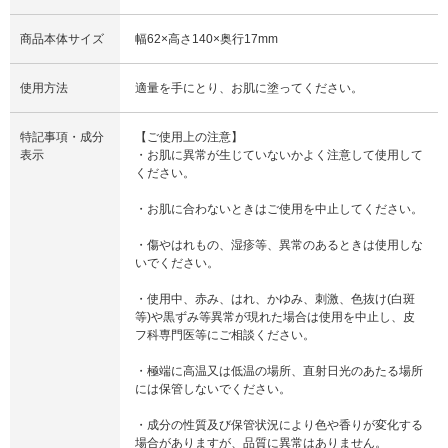
商品本体サイズ
幅62×高さ140×奥行17mm
使用方法
適量を手にとり、お肌に塗ってください。
特記事項・成分
【ご使用上の注意】
表示
・お肌に異常が生じていないかよく注意して使用して
ください。
・お肌に合わないときはご使用を中止してください。
・傷やはれもの、湿疹等、異常のあるときは使用しな
いでください。
・使用中、赤み、はれ、かゆみ、刺激、色抜け(白斑
等)や黒ずみ等異常が現れた場合は使用を中止し、皮
フ科専門医等にご相談ください。
・極端に高温又は低温の場所、直射日光のあたる場所
には保管しないでください。
・成分の性質及び保管状況により色や香りが変化する
場合がありますが、品質に異常はありません。