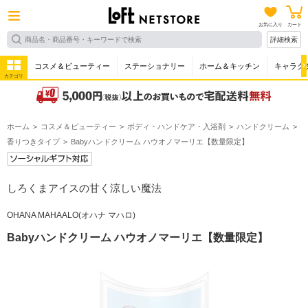
お気に入り
カート
詳細検索
コスメ＆ビューティー
ステーショナリー
ホーム＆キッチン
キャラク
カテゴリ
ホーム
コスメ＆ビューティー
ボディ・ハンドケア・入浴剤
ハンドクリーム
香りつきタイプ
Babyハンドクリーム ハウオノマーリエ【数量限定】
しろくまアイスの甘く涼しい魔法
OHANA MAHAALO(オハナ マハロ)
Babyハンドクリーム ハウオノマーリエ【数量限定】