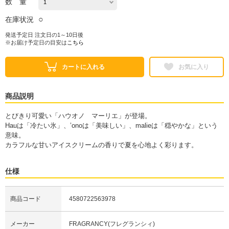
数 量
○
在庫状況
発送予定日 注文日の1～10日後
※お届け予定日の目安は
こちら
カートに入れる
お気に入り
商品説明
とびきり可愛い「ハウオノ マーリエ」が登場。
Hauは「冷たい氷」、’onoは「美味しい」、malieは「穏やかな」という
意味。
カラフルな甘いアイスクリームの香りで夏を心地よく彩ります。
仕様
商品コード
4580722563978
メーカー
FRAGRANCY(フレグランシィ)