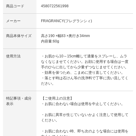
商品コード
4580722561998
メーカー
FRAGRANCY(フレグランシィ)
商品本体サイズ
高さ190 ×幅83 ×奥行き34mm
内容量:60g
使用方法
・お肌から10～15cm離して適量をスプレーし、ムラ
なくなじませてください。お顔に使用する場合は一度
手のひらに出してから少量ずつなじませてください。
・効果を保つため、こまめに塗り直してください。
・落とす時は石けん等の洗浄料で丁寧に洗い流してく
ださい。
特記事項・成分
【ご使用上の注意】
表示
・お肌に合わない場合は使用を中止してください。
・お肌に異常が生じていないかよく注意して使用して
ください。
・お肌に合わない時、即ち次のような場合には使用を