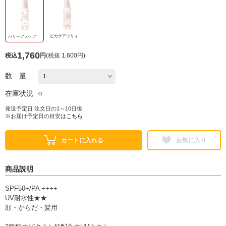
ピカケアウリィ
ハリーアノヘア
1,760
税込
円
(
税抜 1,600円
)
数 量
○
在庫状況
発送予定日 注文日の1～10日後
※お届け予定日の目安は
こちら
カートに入れる
お気に入り
商品説明
SPF50+/PA ++++
UV耐水性★★
顔・からだ・髪用