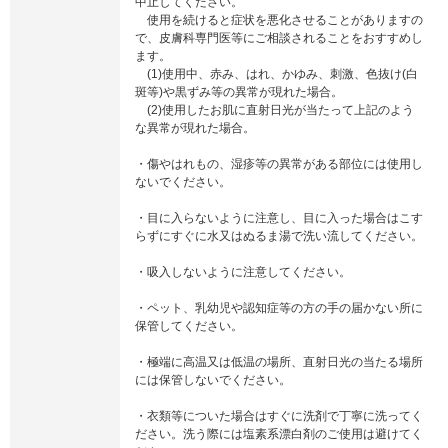
中止してください。
使用を続けると症状を悪化させることがありますの
で、皮膚科専門医等にご相談されることをおすすめし
ます。
(1)使用中、赤み、はれ、かゆみ、刺激、色抜け(白
斑等)や黒ずみ等の異常が現れた場合。
(2)使用したお肌に直射日光が当たって上記のよう
な異常が現れた場合。
・傷やはれもの、湿疹等の異常がある部位には使用し
ないでください。
・目に入らないように注意し、目に入った場合はこす
らずにすぐに水又はぬるま湯で洗い流してください。
・吸入しないように注意してください。
・ペット、乳幼児や認知症等の方の手の届かない所に
保管してください。
・極端に高温又は低温の場所、直射日光の当たる場所
には保管しないでください。
・衣類等についた場合はすぐに洗剤で丁寧に洗ってく
ださい。洗う際には塩素系漂白剤のご使用は避けてく