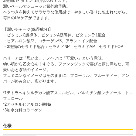
3種類のビタミン*1配合のUVミスト。
潤いベールでシュ～ッと紫外線予防。
ベタつきを抑えてサラサラな使用感で、やさしい香りに包まれながら、
毎日のUVケアができます。
【潤いチャージ(保湿成分)】
・ビタミンC誘導体、ビタミンA誘導体、ビタミンE*1配合
・ヒアルロン酸*2、コラーゲン*3、アラントイン配合
・3種類のセラミド配合：セラミドNP、セラミドAP、セラミドEOP
ハリーアは「思い出」、ノヘアは「可愛い」という意味。
幼い頃から乙女心をくすぐる、ファンタジックで喜びと夢に満ちた、可
愛いおとぎ話のイメージ。
フェミニンなイメージはそのままに、フローラル、フルーティー、アン
バーが絡み合い、広がります。
*1テトラヘキシルデカン酸アスコルビル、パルミチン酸レチノール、トコ
フェロール
*2アセチルヒアルロン酸Na
*3加水分解コラーゲン
仕様