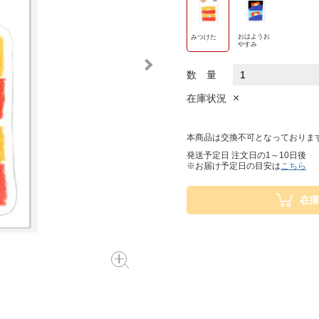
おはようお
みつけた
やすみ
数 量
×
在庫状況
本商品は交換不可となっておりま
発送予定日 注文日の1～10日後
※お届け予定日の目安は
こちら
在