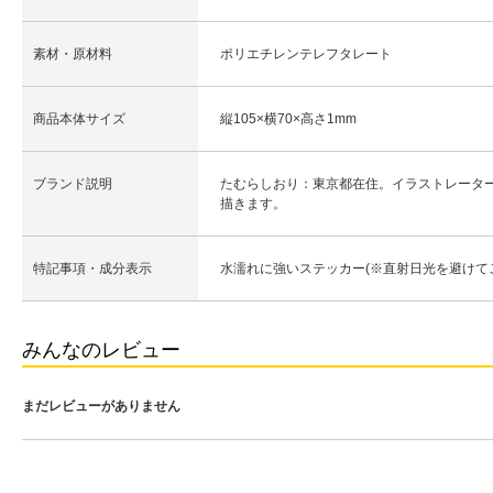
素材・原材料
ポリエチレンテレフタレート
商品本体サイズ
縦105×横70×高さ1mm
ブランド説明
たむらしおり：東京都在住。イラストレータ
描きます。
特記事項・成分表示
水濡れに強いステッカー(※直射日光を避けて
みんなのレビュー
まだレビューがありません