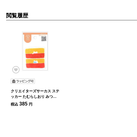
閲覧履歴
クリエイターズサーカス ステ
ッカー たむらしおり みつけ
た
385
税込
円