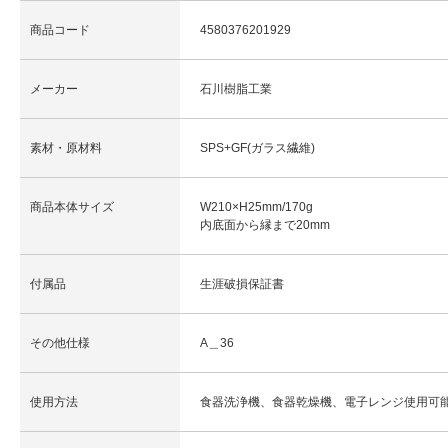
商品コード
4580376201929
メーカー
石川樹脂工業
素材・原材料
SPS+GF(ガラス繊維)
商品本体サイズ
W210×H25mm/170g
内底面から縁まで20mm
付属品
生涯破損保証書
その他仕様
A＿36
使用方法
食器洗浄機、食器乾燥機、電子レンジ使用可