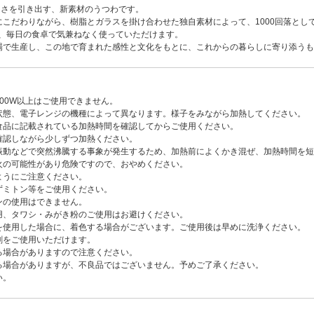
しさを引き出す、新素材のうつわです。
こだわりながら、樹脂とガラスを掛け合わせた独自素材によって、1000回落とし
で、毎日の食卓で気兼ねなく使っていただけます。
場で生産し、この地で育まれた感性と文化をもとに、これからの暮らしに寄り添うも
00W以上はご使用できません。
状態、電子レンジの機種によって異なります。様子をみながら加熱してください。
食品に記載されている加熱時間を確認してからご使用ください。
確認しながら少しずつ加熱ください。
振動などで突然沸騰する事象が発生するため、加熱前によくかき混ぜ、加熱時間を短
火の可能性があり危険ですので、おやめください。
ようにご注意ください。
ずミトン等をご使用ください。
ンの使用はできません。
用、タワシ・みがき粉のご使用はお避けください。
を使用した場合に、着色する場合がございます。ご使用後は早めに洗浄ください。
剤をご使用いただけます。
る場合がありますので注意ください。
る場合がありますが、不良品ではございません。予めご了承ください。
い。