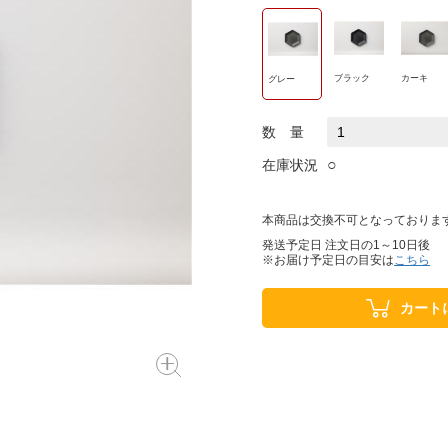
ブラック
カーキ
グレー
数 量
○
在庫状況
本商品は交換不可となっておりま
発送予定日 注文日の1～10日後
※お届け予定日の目安は
こちら
カート