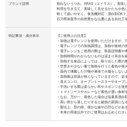
ブランド説明
割れないうつわ、ARAS（エイラス）。美味
料理を引き立て、美味しく見せるかたちや色に
軽くて扱いやすく、食洗機対応・漂白剤OK
石川県加賀市の自然豊かな山麓にある自社工
特記事項・成分表示
【ご使用上の注意】
・加熱は電子レンジを使用いただけますが、7
・電子レンジでの加熱調理は、加熱や食材の
・電子レンジをご使用の際は、取扱説明書や
・加熱時間がわからないものは温まり具合を
・加熱する食品によっては、取り出した際の
・空焚きや少ない量で加熱を行うと着色や発
・器内で沸騰した汁物や液体で火傷をしない
・加熱後は容器が熱くなっていますので、必
・直火コンロ、オーブントースターやオーブ
・手洗いする際は柔らかい布やスポンジを使
・トマトソースやカレーなど着色が濃い食材
・なお、万が一、着色した場合は塩素系漂白
・高い所から落したりすると破損の原因にな
・製法上、型の跡、僅かな線や凸凹などがあ
・本来の用途以外でのご使用はお止めくださ