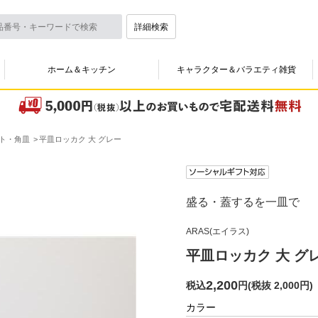
詳細検索
ホーム＆キッチン
キャラクター＆バラエティ雑貨
ト・角皿
平皿ロッカク 大 グレー
盛る・蓋するを一皿で
ARAS(エイラス)
平皿ロッカク 大 グ
2,200
税込
円
(
税抜 2,000円
)
カラー