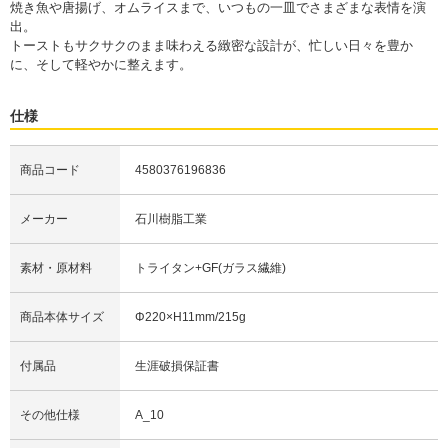
焼き魚や唐揚げ、オムライスまで、いつもの一皿でさまざまな表情を演
出。
トーストもサクサクのまま味わえる緻密な設計が、忙しい日々を豊か
に、そして軽やかに整えます。
仕様
商品コード
4580376196836
メーカー
石川樹脂工業
素材・原材料
トライタン+GF(ガラス繊維)
商品本体サイズ
Φ220×H11mm/215g
付属品
生涯破損保証書
その他仕様
A_10