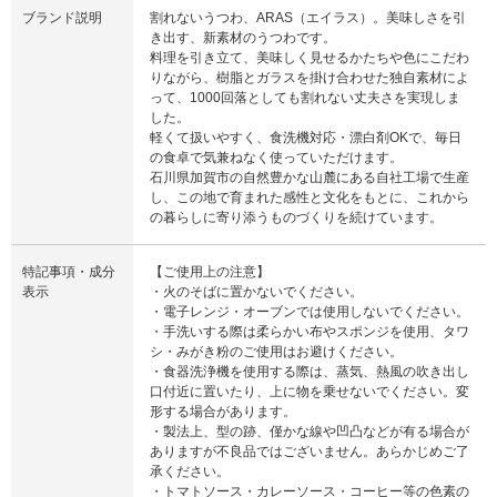
ブランド説明
割れないうつわ、ARAS（エイラス）。美味しさを引
き出す、新素材のうつわです。
料理を引き立て、美味しく見せるかたちや色にこだわ
りながら、樹脂とガラスを掛け合わせた独自素材によ
って、1000回落としても割れない丈夫さを実現しま
した。
軽くて扱いやすく、食洗機対応・漂白剤OKで、毎日
の食卓で気兼ねなく使っていただけます。
石川県加賀市の自然豊かな山麓にある自社工場で生産
し、この地で育まれた感性と文化をもとに、これから
の暮らしに寄り添うものづくりを続けています。
特記事項・成分
【ご使用上の注意】
表示
・火のそばに置かないでください。
・電子レンジ・オーブンでは使用しないでください。
・手洗いする際は柔らかい布やスポンジを使用、タワ
シ・みがき粉のご使用はお避けください。
・食器洗浄機を使用する際は、蒸気、熱風の吹き出し
口付近に置いたり、上に物を乗せないでください。変
形する場合があります。
・製法上、型の跡、僅かな線や凹凸などが有る場合が
ありますが不良品ではございません。あらかじめご了
承ください。
・トマトソース・カレーソース・コーヒー等の色素の