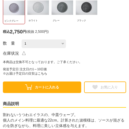
ホワイト
グレー
ブラック
ピンクグレー
2,750
税込
円
(
税抜 2,500円
)
数 量
△
在庫状況
本商品は交換不可となっております。ご了承ください。
発送予定日 注文日の1～10日後
※お届け予定日の目安は
こちら
カートに入れる
お気に入り
商品説明
割れないうつわエイラスの、中皿ウェーブ。
個人のメイン料理に最適な22cm。計算された波模様は、ソースが混ざる
のを防ぎながら、料理に美しい立体感を与えます。