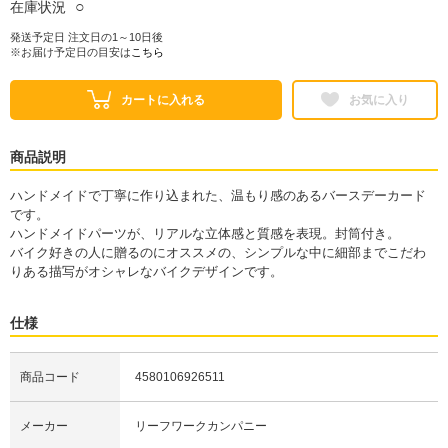
○
在庫状況
発送予定日 注文日の1～10日後
※お届け予定日の目安は
こちら
カートに入れる
お気に入り
商品説明
ハンドメイドで丁寧に作り込まれた、温もり感のあるバースデーカード
です。
ハンドメイドパーツが、リアルな立体感と質感を表現。封筒付き。
バイク好きの人に贈るのにオススメの、シンプルな中に細部までこだわ
りある描写がオシャレなバイクデザインです。
仕様
商品コード
4580106926511
メーカー
リーフワークカンパニー