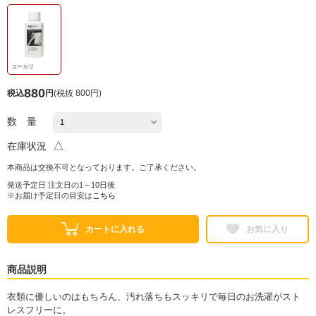
ユーカリ
880
税込
円
(
税抜 800円
)
数 量
△
在庫状況
本商品は交換不可となっております。ご了承ください。
発送予定日 注文日の1～10日後
※お届け予定日の目安は
こちら
カートに入れる
お気に入り
商品説明
衣類に優しいのはもちろん、汚れ落ちもスッキリで毎日のお洗濯がスト
レスフリーに。