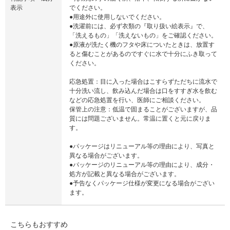
表示
でください。
●用途外に使用しないでください。
●洗濯前には、必ず衣類の『取り扱い絵表示』で、
「洗えるもの」「洗えないもの」をご確認ください。
●原液が洗たく機のフタや床についたときは、放置す
ると傷むことがあるのですぐに水で十分にふき取って
ください。
応急処置：目に入った場合はこすらずただちに流水で
十分洗い流し、飲み込んだ場合は口をすすぎ水を飲む
などの応急処置を行い、医師にご相談ください。
保管上の注意：低温で固まることがございますが、品
質には問題ございません。常温に置くと元に戻りま
す。
●パッケージはリニューアル等の理由により、写真と
異なる場合がございます。
●パッケージのリニューアル等の理由により、成分・
処方が記載と異なる場合がございます。
●予告なくパッケージ仕様が変更になる場合がござい
ます。
こちらもおすすめ