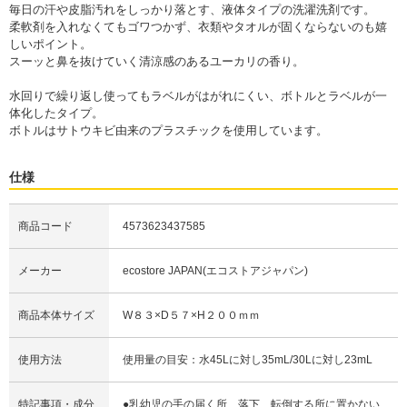
毎日の汗や皮脂汚れをしっかり落とす、液体タイプの洗濯洗剤です。
柔軟剤を入れなくてもゴワつかず、衣類やタオルが固くならないのも嬉
しいポイント。
スーッと鼻を抜けていく清涼感のあるユーカリの香り。
水回りで繰り返し使ってもラベルがはがれにくい、ボトルとラベルが一
体化したタイプ。
ボトルはサトウキビ由来のプラスチックを使用しています。
仕様
商品コード
4573623437585
メーカー
ecostore JAPAN(エコストアジャパン)
商品本体サイズ
W８３×D５７×H２００ｍｍ
使用方法
使用量の目安：水45Lに対し35mL/30Lに対し23mL
特記事項・成分
●乳幼児の手の届く所、落下、転倒する所に置かない