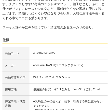
す。チクチクしやすい冬場のニットやマフラー、帽子なども、ふわっと
仕上がります。レースやシルクなど、傷付けたくない素材も優しく洗い
上げます。型崩れしにくくシワになりづらい為、大切なお洋服を長く着
られる事でエコにも繋がります。
スーッと爽やかに鼻を抜けていく清涼感のあるユーカリの香り。
仕様
商品コード
4573623437622
メーカー
ecostore JAPAN(エコストアジャパン)
商品本体サイズ
W８３×D５７×H２００ｍｍ
使用方法
使用量の目安：水45Lに対し35mL/30Lに対し23mL
特記事項・成分
●乳幼児の手の届く所、落下、転倒する所に置かない
表示
でください。