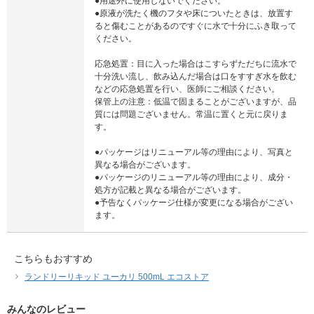
●用途外に使用しないでください。
●原液が洗たく機のフタや床についたときは、放置す
ると傷むことがあるのですぐに水で十分にふき取って
ください。
応急処置：目に入った場合はこすらずただちに流水で
十分洗い流し、飲み込んだ場合は口をすすぎ水を飲む
などの応急処置を行い、医師にご相談ください。
保管上の注意：低温で固まることがございますが、品
質には問題ございません。常温に置くと元に戻りま
す。
●パッケージはリニューアル等の理由により、写真と
異なる場合がございます。
●パッケージのリニューアル等の理由により、成分・
処方が記載と異なる場合がございます。
●予告なくパッケージ仕様が変更になる場合がござい
ます。
こちらもおすすめ
ランドリーリキッド ユーカリ 500mL エコストア
みんなのレビュー