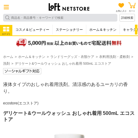
お気に入り
カート
詳細検索
コスメ＆ビューティー
ステーショナリー
ホーム＆キッチン
キャラク
カテゴリ
ホーム
ホーム＆キッチン
ランドリーグッズ・衣類ケア
衣料用洗剤・柔軟剤
洗剤
デリケート&ウールウォッシュ おしゃれ着用 500mL エコストア
液体タイプのおしゃれ着用洗剤。清涼感のあるユーカリの香
り。
ecostore(エコストア)
デリケート&ウールウォッシュ おしゃれ着用 500mL エコス
トア