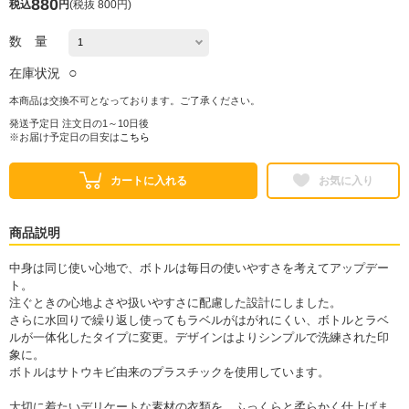
880
税込
円
(
税抜 800円
)
数 量
○
在庫状況
本商品は交換不可となっております。ご了承ください。
発送予定日 注文日の1～10日後
※お届け予定日の目安は
こちら
カートに入れる
お気に入り
商品説明
中身は同じ使い心地で、ボトルは毎日の使いやすさを考えてアップデー
ト。
注ぐときの心地よさや扱いやすさに配慮した設計にしました。
さらに水回りで繰り返し使ってもラベルがはがれにくい、ボトルとラベ
ルが一体化したタイプに変更。デザインはよりシンプルで洗練された印
象に。
ボトルはサトウキビ由来のプラスチックを使用しています。
大切に着たいデリケートな素材の衣類を、ふっくらと柔らかく仕上げま