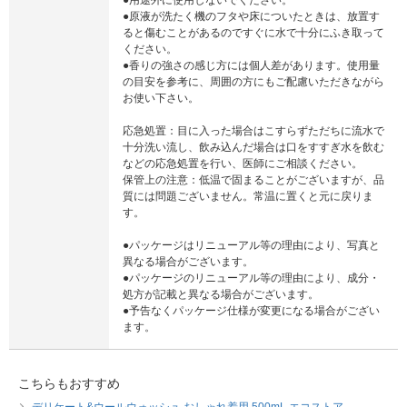
●原液が洗たく機のフタや床についたときは、放置す
ると傷むことがあるのですぐに水で十分にふき取って
ください。
●香りの強さの感じ方には個人差があります。使用量
の目安を参考に、周囲の方にもご配慮いただきながら
お使い下さい。
応急処置：目に入った場合はこすらずただちに流水で
十分洗い流し、飲み込んだ場合は口をすすぎ水を飲む
などの応急処置を行い、医師にご相談ください。
保管上の注意：低温で固まることがございますが、品
質には問題ございません。常温に置くと元に戻りま
す。
●パッケージはリニューアル等の理由により、写真と
異なる場合がございます。
●パッケージのリニューアル等の理由により、成分・
処方が記載と異なる場合がございます。
●予告なくパッケージ仕様が変更になる場合がござい
ます。
こちらもおすすめ
デリケート&ウールウォッシュ おしゃれ着用 500mL エコストア