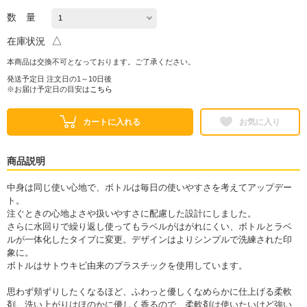
数 量
△
在庫状況
本商品は交換不可となっております。ご了承ください。
発送予定日 注文日の1～10日後
※お届け予定日の目安は
こちら
カートに入れる
お気に入り
商品説明
中身は同じ使い心地で、ボトルは毎日の使いやすさを考えてアップデー
ト。
注ぐときの心地よさや扱いやすさに配慮した設計にしました。
さらに水回りで繰り返し使ってもラベルがはがれにくい、ボトルとラベ
ルが一体化したタイプに変更。デザインはよりシンプルで洗練された印
象に。
ボトルはサトウキビ由来のプラスチックを使用しています。
思わず頬ずりしたくなるほど、ふわっと優しくなめらかに仕上げる柔軟
剤。洗い上がりはほのかに優しく香るので、柔軟剤は使いたいけど強い