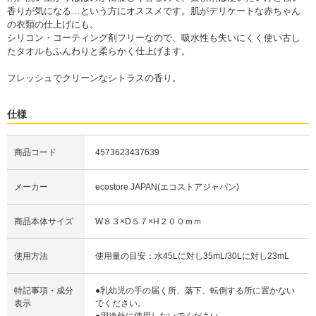
香りが気になる…という方にオススメです。肌がデリケートな赤ちゃん
の衣類の仕上げにも。
シリコン・コーティング剤フリーなので、吸水性も失いにくく使い古し
たタオルもふんわりと柔らかく仕上げます。
フレッシュでクリーンなシトラスの香り。
仕様
商品コード
4573623437639
メーカー
ecostore JAPAN(エコストアジャパン)
商品本体サイズ
W８３×D５７×H２００ｍｍ
使用方法
使用量の目安：水45Lに対し35mL/30Lに対し23mL
特記事項・成分
●乳幼児の手の届く所、落下、転倒する所に置かない
表示
でください。
●用途外に使用しないでください。