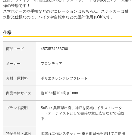
弾の登場です！
スマホケースや手帳などのデコレーションはもちろん、ステッカーは耐
水耐光仕様なので、バイクや自転車などの屋外使用もOKです。
仕様
商品コード
4573574253760
メーカー
フロンティア
素材・原材料
ポリエチレンテレフタレート
商品本体サイズ
縦105×横70×高さ1mm
ブランド説明
SaBo：兵庫県出身。神戸を拠点にイラストレータ
ー・アーティストとして書籍や宣伝広告などで活動
中。
特記事項・成分
水濡れに強いステッカー(※直射日光を避けてご使用