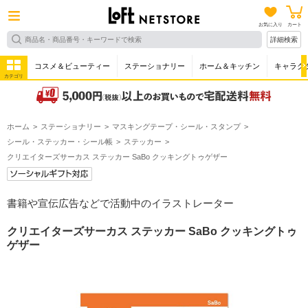
お気に入り
カート
詳細検索
コスメ＆ビューティー
ステーショナリー
ホーム＆キッチン
キャラク
カテゴリ
ホーム
ステーショナリー
マスキングテープ・シール・スタンプ
シール・ステッカー・シール帳
ステッカー
クリエイターズサーカス ステッカー SaBo クッキングトゥゲザー
書籍や宣伝広告などで活動中のイラストレーター
クリエイターズサーカス ステッカー SaBo クッキングトゥ
ゲザー