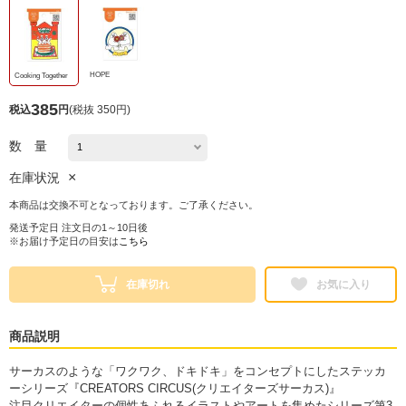
HOPE
Cooking Together
385
税込
円
(
税抜 350円
)
数 量
×
在庫状況
本商品は交換不可となっております。ご了承ください。
発送予定日 注文日の1～10日後
※お届け予定日の目安は
こちら
在庫切れ
お気に入り
商品説明
サーカスのような「ワクワク、ドキドキ」をコンセプトにしたステッカ
ーシリーズ『CREATORS CIRCUS(クリエイターズサーカス)』
注目クリエイターの個性あふれるイラストやアートを集めたシリーズ第3