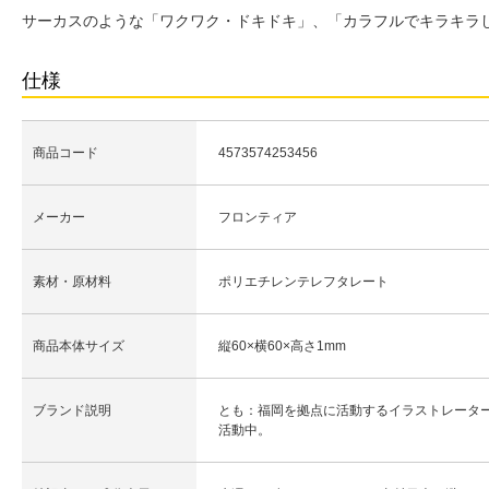
サーカスのような「ワクワク・ドキドキ」、「カラフルでキラキラ
仕様
商品コード
4573574253456
メーカー
フロンティア
素材・原材料
ポリエチレンテレフタレート
商品本体サイズ
縦60×横60×高さ1mm
ブランド説明
とも：福岡を拠点に活動するイラストレータ
活動中。