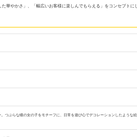
した華やかさ」、「幅広いお客様に楽しんでもらえる」をコンセプトに
ー。つぶらな瞳の女の子をモチーフに、日常を遊び心でデコレーションしたような絵